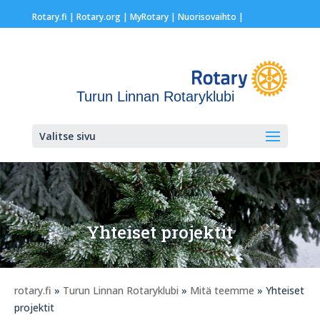
Rotary.fi
|
Rotary.org
|
MyRotary |
Nuorisovaihto
|
Turun Linnan Rotaryklubi
Valitse sivu
Yhteiset projektit
rotary.fi
»
Turun Linnan Rotaryklubi
»
Mitä teemme
» Yhteiset
projektit