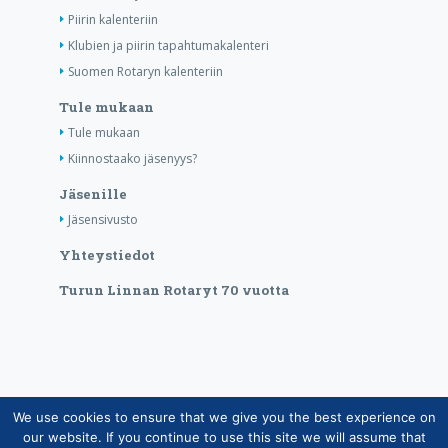
Piirin kalenteriin
Klubien ja piirin tapahtumakalenteri
Suomen Rotaryn kalenteriin
Tule mukaan
Tule mukaan
Kiinnostaako jäsenyys?
Jäsenille
Jäsensivusto
Yhteystiedot
Turun Linnan Rotaryt 70 vuotta
We use cookies to ensure that we give you the best experience on
Copyright © Suomen Rotarypalvelu ry 2026 |
our website. If you continue to use this site we will assume that
Jäsentietojärjestelmän tietosuojaseloste
|
Henkilötietojen