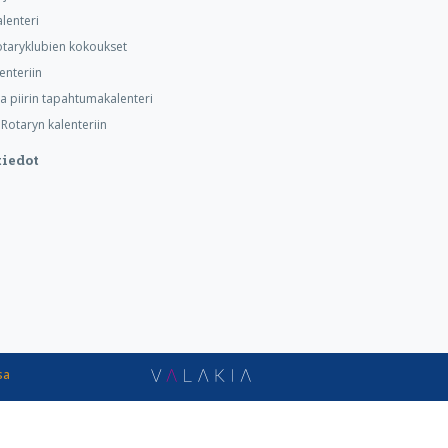
alenteri
taryklubien kokoukset
lenteriin
ja piirin tapahtumakalenteri
otaryn kalenteriin
iedot
sa