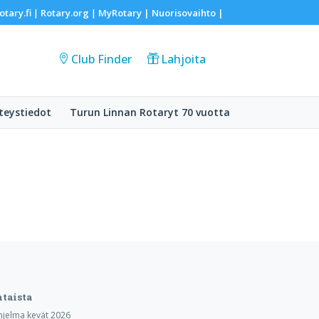
otary.fi
Rotary.org
MyRotary |
Nuorisovaihto
|
|
|
Club Finder
Lahjoita
teystiedot
Turun Linnan Rotaryt 70 vuotta
taista
hjelma kevät 2026