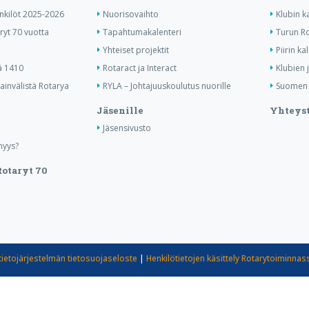
enkilöt 2025-2026
Nuorisovaihto
Klubin k
ryt 70 vuotta
Tapahtumakalenteri
Turun Ro
Yhteiset projektit
Piirin ka
ä 1410
Rotaract ja Interact
Klubien 
invälistä Rotarya
RYLA – Johtajuuskoulutus nuorille
Suomen R
Jäsenille
Yhteyst
Jäsensivusto
nyys?
otaryt 70
tietojärjestelmän tietosuojaseloste
|
Henkilötietojen käsittely Rotarytoiminnas