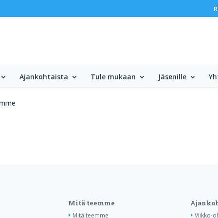
R
Ajankohtaista
Tule mukaan
Jäsenille
Yh
lemme
Mitä teemme
Ajankoh
Mitä teemme
Viikko-o