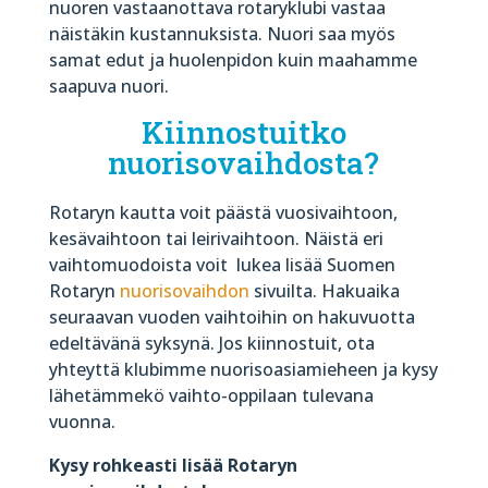
nuoren vastaanottava rotaryklubi vastaa
näistäkin kustannuksista. Nuori saa myös
samat edut ja huolenpidon kuin maahamme
saapuva nuori.
Kiinnostuitko
nuorisovaihdosta?
Rotaryn kautta voit päästä vuosivaihtoon,
kesävaihtoon tai leirivaihtoon. Näistä eri
vaihtomuodoista voit
lukea lisää Suomen
Rotaryn
nuorisovaihdon
sivuilta.
Hakuaika
seuraavan vuoden vaihtoihin on hakuvuotta
edeltävänä syksynä. Jos kiinnostuit, ota
yhteyttä klubimme nuorisoasiamieheen ja kysy
lähetämmekö vaihto-oppilaan tulevana
vuonna.
Kysy rohkeasti lisää Rotaryn