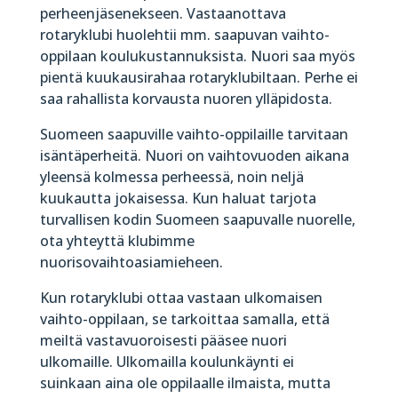
perheenjäsenekseen. Vastaanottava
rotaryklubi huolehtii mm. saapuvan vaihto-
oppilaan koulukustannuksista. Nuori saa myös
pientä kuukausirahaa rotaryklubiltaan. Perhe ei
saa rahallista korvausta nuoren ylläpidosta.
Suomeen saapuville vaihto-oppilaille tarvitaan
isäntäperheitä. Nuori on vaihtovuoden aikana
yleensä kolmessa perheessä, noin neljä
kuukautta jokaisessa. Kun haluat tarjota
turvallisen kodin Suomeen saapuvalle nuorelle,
ota yhteyttä klubimme
nuorisovaihtoasiamieheen.
Kun rotaryklubi ottaa vastaan ulkomaisen
vaihto-oppilaan, se tarkoittaa samalla, että
meiltä vastavuoroisesti pääsee nuori
ulkomaille. Ulkomailla koulunkäynti ei
suinkaan aina ole oppilaalle ilmaista, mutta