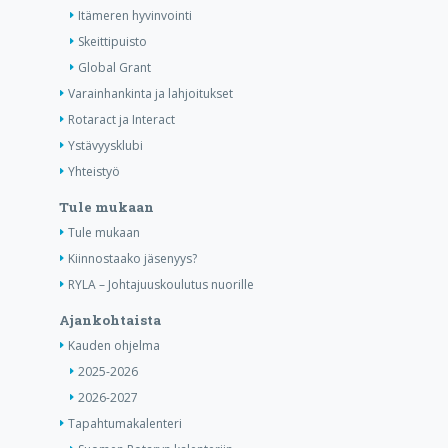
Itämeren hyvinvointi
Skeittipuisto
Global Grant
Varainhankinta ja lahjoitukset
Rotaract ja Interact
Ystävyysklubi
Yhteistyö
Tule mukaan
Tule mukaan
Kiinnostaako jäsenyys?
RYLA – Johtajuuskoulutus nuorille
Ajankohtaista
Kauden ohjelma
2025-2026
2026-2027
Tapahtumakalenteri