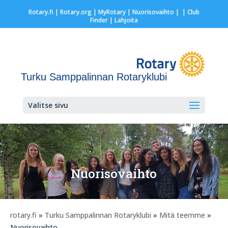
Rotary.fi
|
Rotary.org
|
MyRotary |
Nuorisovaihto
|
| Club
Finder
| Lahjoita
Turku Samppalinnan Rotaryklubi
Valitse sivu
Nuorisovaihto
rotary.fi
»
Turku Samppalinnan Rotaryklubi
»
Mitä teemme
»
Nuorisovaihto