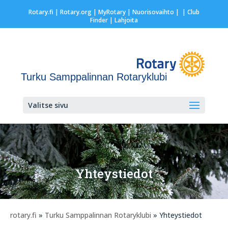
Rotary.fi
|
Rotary.org
|
MyRotary |
Nuorisovaihto
|
| Club
Finder
| Lahjoita
Turku Samppalinnan Rotaryklubi
Valitse sivu
Yhteystiedot
rotary.fi
»
Turku Samppalinnan Rotaryklubi
» Yhteystiedot