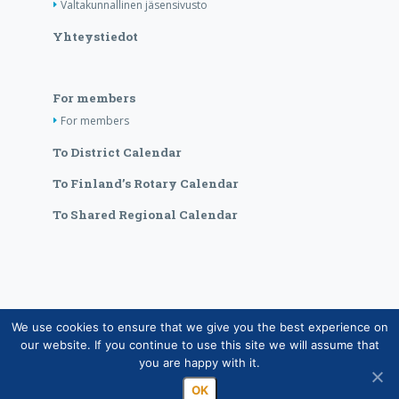
Valtakunnallinen jäsensivusto
Yhteystiedot
For members
For members
To District Calendar
To Finland’s Rotary Calendar
To Shared Regional Calendar
We use cookies to ensure that we give you the best experience on
Copyright © Suomen Rotarypalvelu ry 2026 |
our website. If you continue to use this site we will assume that
Jäsentietojärjestelmän tietosuojaseloste
|
Henkilötietojen
you are happy with it.
käsittely Rotarytoiminnassa
OK