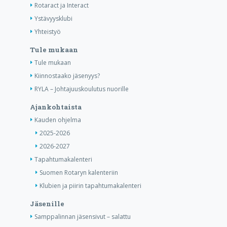
Rotaract ja Interact
Ystävyysklubi
Yhteistyö
Tule mukaan
Tule mukaan
Kiinnostaako jäsenyys?
RYLA – Johtajuuskoulutus nuorille
Ajankohtaista
Kauden ohjelma
2025-2026
2026-2027
Tapahtumakalenteri
Suomen Rotaryn kalenteriin
Klubien ja piirin tapahtumakalenteri
Jäsenille
Samppalinnan jäsensivut – salattu