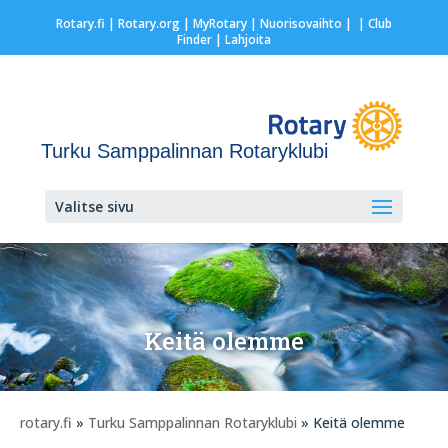
Rotary.fi
|
Rotary.org
|
MyRotary |
Nuorisovaihto
|
| Club
Finder
| Lahjoita
Turku Samppalinnan Rotaryklubi
Valitse sivu
Keitä olemme
rotary.fi
»
Turku Samppalinnan Rotaryklubi
» Keitä olemme