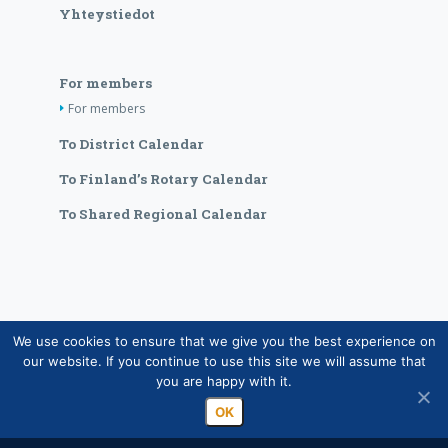
Yhteystiedot
For members
For members
To District Calendar
To Finland’s Rotary Calendar
To Shared Regional Calendar
We use cookies to ensure that we give you the best experience on
Copyright © Suomen Rotarypalvelu ry 2026 |
our website. If you continue to use this site we will assume that
Jäsentietojärjestelmän tietosuojaseloste
|
Henkilötietojen
you are happy with it.
käsittely Rotarytoiminnassa
OK