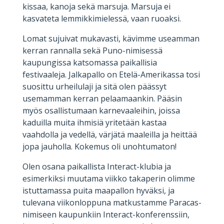
kissaa, kanoja sekä marsuja. Marsuja ei
kasvateta lemmikkimielessä, vaan ruoaksi.
Lomat sujuivat mukavasti, kävimme useamman
kerran rannalla sekä Puno-nimisessä
kaupungissa katsomassa paikallisia
festivaaleja. Jalkapallo on Etelä-Amerikassa tosi
suosittu urheilulaji ja sitä olen päässyt
usemamman kerran pelaamaankin. Pääsin
myös osallistumaan karnevaaleihin, joissa
kaduilla muita ihmisiä yritetään kastaa
vaahdolla ja vedellä, värjätä maaleilla ja heittää
jopa jauholla. Kokemus oli unohtumaton!
Olen osana paikallista Interact-klubia ja
esimerkiksi muutama viikko takaperin olimme
istuttamassa puita maapallon hyväksi, ja
tulevana viikonloppuna matkustamme Paracas-
nimiseen kaupunkiin Interact-konferenssiin,