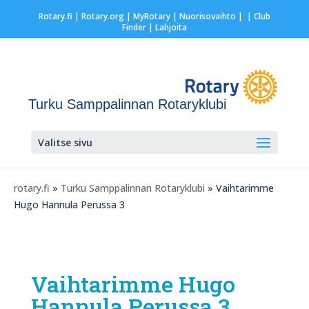
Rotary.fi
|
Rotary.org
|
MyRotary |
Nuorisovaihto
|
| Club
Finder
| Lahjoita
Turku Samppalinnan Rotaryklubi
Valitse sivu
rotary.fi
»
Turku Samppalinnan Rotaryklubi
» Vaihtarimme
Hugo Hannula Perussa 3
Vaihtarimme Hugo
Hannula Perussa 3