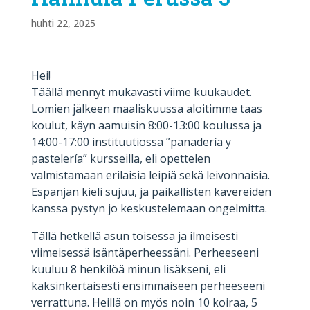
huhti 22, 2025
Hei!
Täällä mennyt mukavasti viime kuukaudet.
Lomien jälkeen maaliskuussa aloitimme taas
koulut, käyn aamuisin 8:00-13:00 koulussa ja
14:00-17:00 instituutiossa ”panadería y
pastelería” kursseilla, eli opettelen
valmistamaan erilaisia leipiä sekä leivonnaisia.
Espanjan kieli sujuu, ja paikallisten kavereiden
kanssa pystyn jo keskustelemaan ongelmitta.
Tällä hetkellä asun toisessa ja ilmeisesti
viimeisessä isäntäperheessäni. Perheeseeni
kuuluu 8 henkilöä minun lisäkseni, eli
kaksinkertaisesti ensimmäiseen perheeseeni
verrattuna. Heillä on myös noin 10 koiraa, 5