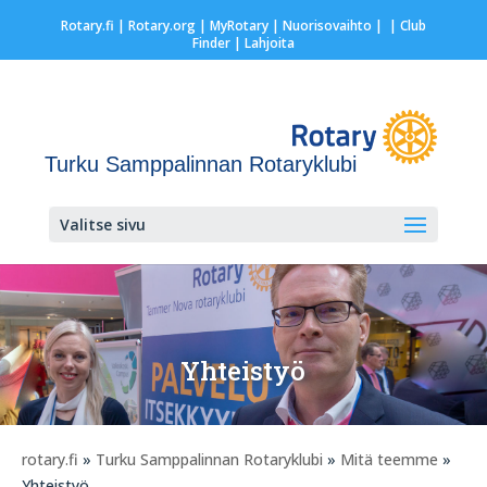
Rotary.fi
|
Rotary.org
|
MyRotary |
Nuorisovaihto
|
| Club
Finder
| Lahjoita
Turku Samppalinnan Rotaryklubi
Valitse sivu
Yhteistyö
rotary.fi
»
Turku Samppalinnan Rotaryklubi
»
Mitä teemme
»
Yhteistyö