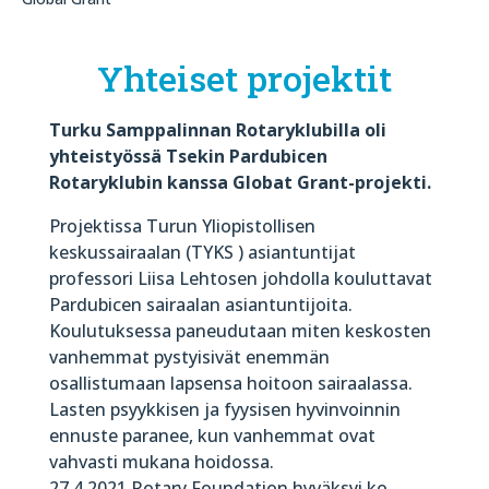
Yhteiset projektit
Turku Samppalinnan Rotaryklubilla oli
yhteistyössä Tsekin Pardubicen
Rotaryklubin kanssa Globat Grant-projekti.
Projektissa
Turun Yliopistollisen
keskussairaalan (TYKS ) asiantuntijat
professori Liisa Lehtosen johdolla kouluttavat
Pardubicen sairaalan asiantuntijoita.
Koulutuksessa paneudutaan miten keskosten
vanhemmat pystyisivät enemmän
osallistumaan lapsensa hoitoon sairaalassa.
Lasten psyykkisen ja fyysisen hyvinvoinnin
ennuste paranee, kun vanhemmat ovat
vahvasti mukana hoidossa.
27.4.2021 Rotary Foundation hyväksyi ko.