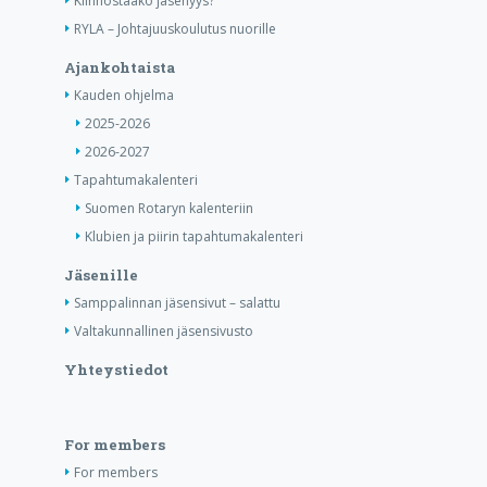
Kiinnostaako jäsenyys?
RYLA – Johtajuuskoulutus nuorille
Ajankohtaista
Kauden ohjelma
2025-2026
2026-2027
Tapahtumakalenteri
Suomen Rotaryn kalenteriin
Klubien ja piirin tapahtumakalenteri
Jäsenille
Samppalinnan jäsensivut – salattu
Valtakunnallinen jäsensivusto
Yhteystiedot
For members
For members