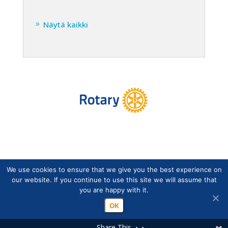
Näytä kaikki
We use cookies to ensure that we give you the best experience on
Copyright © Suomen Rotarypalvelu ry 2026 |
our website. If you continue to use this site we will assume that
Jäsentietojärjestelmän tietosuojaseloste
|
Henkilötietojen
you are happy with it.
käsittely Rotarytoiminnassa
OK
Share This