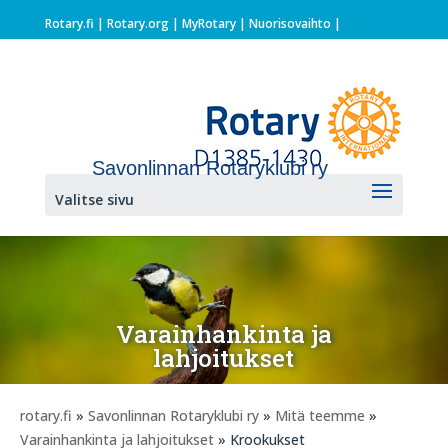
Rotary.fi
|
Rotary.org
|
MyRotary |
Nuorisovaihto
|
Savonlinnan Rotaryklubi ry
Valitse sivu
Varainhankinta ja
lahjoitukset
rotary.fi
»
Savonlinnan Rotaryklubi ry
»
Mitä teemme
»
Varainhankinta ja lahjoitukset
» Krookukset