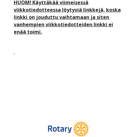
HUOM! Käyttäkää viimeisessä
viikkotiedotteessa löytyviä linkkejä, koska
linkki on jouduttu vaihtamaan ja siten
vanhempien viikkotiedotteiden linkki ei
enää toimi.