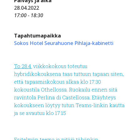
Päiväys ja aika
28.04.2022
17:00 - 18:30
Tapahtumapaikka
Sokos Hotel Seurahuone Pihlaja-kabinetti
To 28.4.
viikkokokous toteutuu
hybridikokouksena taas tuttuun tapaan siten,
että tapaamiskokous alkaa klo 17:30
kokoustila Othellossa. Ruokailu ennen sitä
ravintola Perlina di Castellossa. Etäyhteys
kokoukseen löytyy tutun Teams-linkin kautta
ja se avautuu klo 17:15
Esitelmän teema ja pitäjä tähänkin