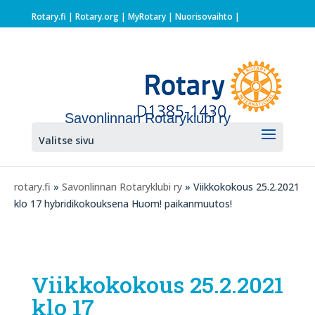
Rotary.fi
|
Rotary.org
|
MyRotary |
Nuorisovaihto
|
Savonlinnan Rotaryklubi ry
Valitse sivu
rotary.fi
»
Savonlinnan Rotaryklubi ry
» Viikkokokous 25.2.2021
klo 17 hybridikokouksena Huom! paikanmuutos!
Viikkokokous 25.2.2021
klo 17