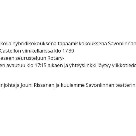
iikolla hybridikokouksena tapaamiskokouksena Savonlinnan
astellon viinikellarissa klo 17:30
paaseen seurusteluun Rotary-
 avautuu klo 17:15 alkaen ja yhteyslinkki löytyy viikkotied
njohtaja Jouni Rissanen ja kuulemme Savonlinnan teatterin 