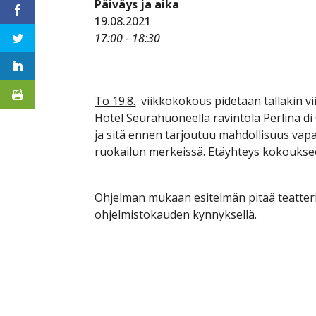
Päiväys ja aika
19.08.2021
17:00 - 18:30
To 19.8.
viikkokokous pidetään tälläkin v
Hotel Seurahuoneella ravintola Perlina di C
ja sitä ennen tarjoutuu mahdollisuus va
ruokailun merkeissä. Etäyhteys kokoukseen
Ohjelman mukaan esitelmän pitää teatteri
ohjelmistokauden kynnyksellä.