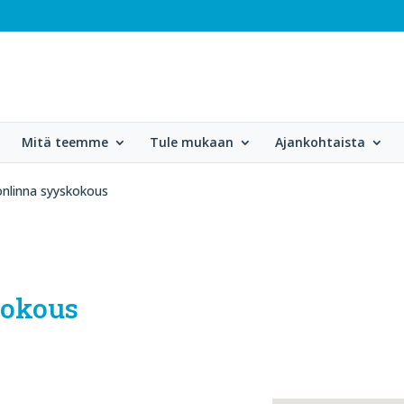
Mitä teemme
Tule mukaan
Ajankohtaista
nlinna syyskokous
kokous