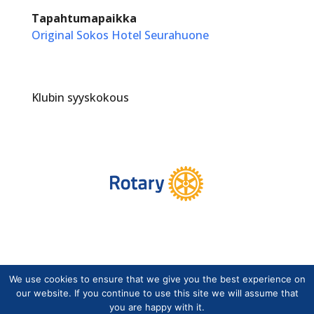
Tapahtumapaikka
Original Sokos Hotel Seurahuone
Klubin syyskokous
We use cookies to ensure that we give you the best experience on
Copyright © Suomen Rotarypalvelu ry 2026 |
our website. If you continue to use this site we will assume that
Jäsentietojärjestelmän tietosuojaseloste
|
Henkilötietojen
you are happy with it.
käsittely Rotarytoiminnassa