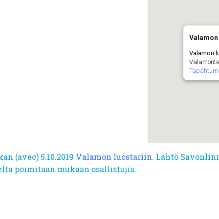
Valamon 
Valamon l
Valamontie
Tapahtum
an (avec) 5.10.2019
Valamon luostariin.
L
ähtö Savonlin
elta poimitaan mukaan osallistujia.