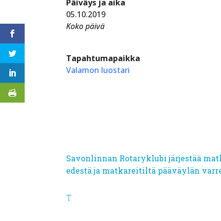
Päiväys ja aika
05.10.2019
Koko päivä
Tapahtumapaikka
Valamon luostari
Savonlinnan Rotaryklubi järjestää matk
edestä ja matkareitiltä pääväylän varr
T