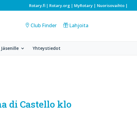
Rotary.fi
Rotary.org
MyRotary |
Nuorisovaihto
|
|
|
Club Finder
Lahjoita
Jäsenille
Yhteystiedot
a di Castello klo