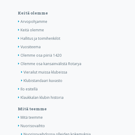
Keitä olemme
Arvopohjamme
Keitä olemme
Hallitus ja toimihenkilöt
Vuositeema
Olemme osa piiriä 1420
Olemme osa kansainvälistä Rotarya
Vierailut muissa klubeissa
Klubistandaari kuvasto
Ilo esitellä
Klaukkalan klubin historia
Mitä teemme
Mitä teemme
Nuorisovaihto
Nuorisovaihdossa olleiden kokemuksia