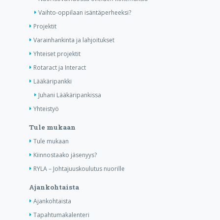
Vaihto-oppilaan isäntäperheeksi?
Projektit
Varainhankinta ja lahjoitukset
Yhteiset projektit
Rotaract ja Interact
Lääkäripankki
Juhani Lääkäripankissa
Yhteistyö
Tule mukaan
Tule mukaan
Kiinnostaako jäsenyys?
RYLA – Johtajuuskoulutus nuorille
Ajankohtaista
Ajankohtaista
Tapahtumakalenteri