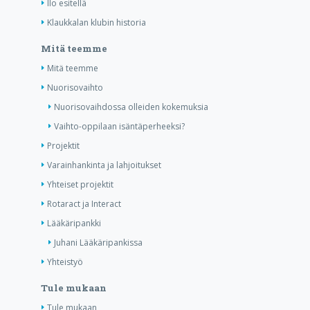
Ilo esitellä
Klaukkalan klubin historia
Mitä teemme
Mitä teemme
Nuorisovaihto
Nuorisovaihdossa olleiden kokemuksia
Vaihto-oppilaan isäntäperheeksi?
Projektit
Varainhankinta ja lahjoitukset
Yhteiset projektit
Rotaract ja Interact
Lääkäripankki
Juhani Lääkäripankissa
Yhteistyö
Tule mukaan
Tule mukaan