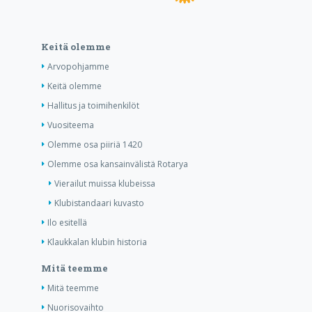
Keitä olemme
Arvopohjamme
Keitä olemme
Hallitus ja toimihenkilöt
Vuositeema
Olemme osa piiriä 1420
Olemme osa kansainvälistä Rotarya
Vierailut muissa klubeissa
Klubistandaari kuvasto
Ilo esitellä
Klaukkalan klubin historia
Mitä teemme
Mitä teemme
Nuorisovaihto