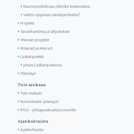
Nuorisovaihdossa olleiden kokemuksia
Vaihto-oppilaan isäntäperheeksi?
Projektit
Varainhankinta ja lahjoitukset
Yhteiset projektit
Rotaract ja Interact
Lääkäripankki
Juhani Lääkäripankissa
Yhteistyö
Tule mukaan
Tule mukaan
Kiinnostaako jäsenyys?
RYLA – Johtajuuskoulutus nuorille
Ajankohtaista
Ajankohtaista