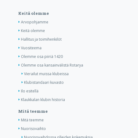
Keitä olemme
Arvopohjamme
Keitä olemme
Hallitus ja toimihenkilöt
Vuositeema
Olemme osa piiriä 1420
Olemme osa kansainvälistä Rotarya
Vierailut muissa klubeissa
Klubistandaari kuvasto
Ilo esitellä
Klaukkalan klubin historia
Mitä teemme
Mitä teemme
Nuorisovaihto
Nuorisovaihdossa olleiden kokemuksia