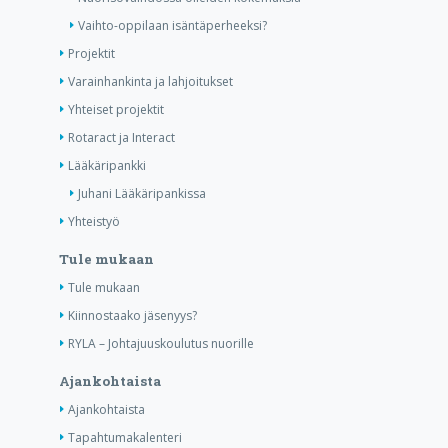
Vaihto-oppilaan isäntäperheeksi?
Projektit
Varainhankinta ja lahjoitukset
Yhteiset projektit
Rotaract ja Interact
Lääkäripankki
Juhani Lääkäripankissa
Yhteistyö
Tule mukaan
Tule mukaan
Kiinnostaako jäsenyys?
RYLA – Johtajuuskoulutus nuorille
Ajankohtaista
Ajankohtaista
Tapahtumakalenteri