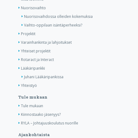
Nuorisovaihto
Nuorisovaihdossa olleiden kokemuksia
Vaihto-oppilaan isäntäperheeksi?
Projektit
Varainhankinta ja lahjoitukset
Yhteiset projektit
Rotaract ja Interact
Lääkäripankki
Juhani Lääkäripankissa
Yhteistyö
Tule mukaan
Tule mukaan
Kiinnostaako jäsenyys?
RYLA – Johtajuuskoulutus nuorille
Ajankohtaista