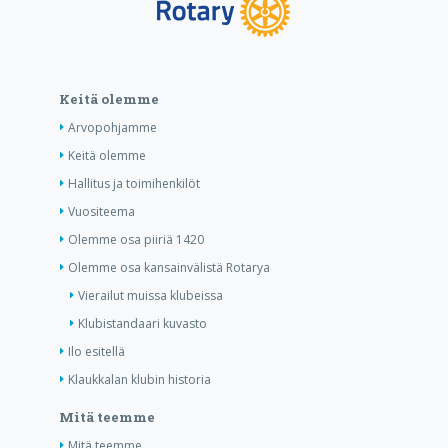
Keitä olemme
Arvopohjamme
Keitä olemme
Hallitus ja toimihenkilöt
Vuositeema
Olemme osa piiriä 1420
Olemme osa kansainvälistä Rotarya
Vierailut muissa klubeissa
Klubistandaari kuvasto
Ilo esitellä
Klaukkalan klubin historia
Mitä teemme
Mitä teemme