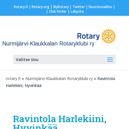
Rotary.fi
|
Rotary.org
|
MyRotary
|
Twitter
|
Nuorisovaihto
|
| Club Finder
| Lahjoita
Nurmijärvi-Klaukkalan Rotaryklubi ry
Valitse sivu
rotary.fi
»
Nurmijärvi-Klaukkalan Rotaryklubi ry
» Ravintola
Harlekiini, Hyvinkää
Ravintola Harlekiini,
Hyvinkää