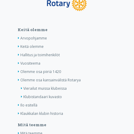
Keitä olemme
Arvopohjamme
Keitä olemme
Hallitus ja toimihenkilöt
Vuositeema
Olemme osa piiriä 1420
Olemme osa kansainvälistä Rotarya
Vierailut muissa klubeissa
Klubistandaari kuvasto
Ilo esitellä
Klaukkalan klubin historia
Mitä teemme
Mitä teemme