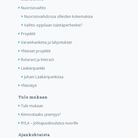
Nuorisovaihto
Nuorisovaihdossa olleiden kokemuksia
Vaihto-oppilaan isäntäperheeksi?
Projektit
Varainhankinta ja lahjoitukset
Yhteiset projektit
Rotaract ja Interact
Lääkäripankki
Juhani Lääkäripankissa
Yhteistyö
Tule mukaan
Tule mukaan
Kiinnostaako jäsenyys?
RYLA – Johtajuuskoulutus nuorille
Ajankohtaista