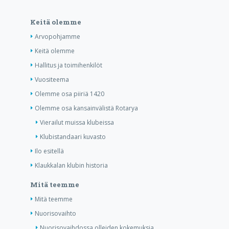
Keitä olemme
Arvopohjamme
Keitä olemme
Hallitus ja toimihenkilöt
Vuositeema
Olemme osa piiriä 1420
Olemme osa kansainvälistä Rotarya
Vierailut muissa klubeissa
Klubistandaari kuvasto
Ilo esitellä
Klaukkalan klubin historia
Mitä teemme
Mitä teemme
Nuorisovaihto
Nuorisovaihdossa olleiden kokemuksia