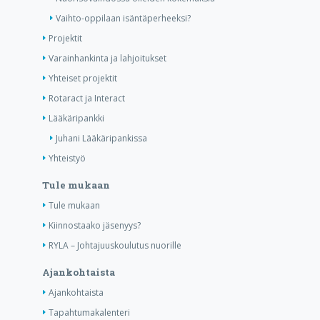
Vaihto-oppilaan isäntäperheeksi?
Projektit
Varainhankinta ja lahjoitukset
Yhteiset projektit
Rotaract ja Interact
Lääkäripankki
Juhani Lääkäripankissa
Yhteistyö
Tule mukaan
Tule mukaan
Kiinnostaako jäsenyys?
RYLA – Johtajuuskoulutus nuorille
Ajankohtaista
Ajankohtaista
Tapahtumakalenteri