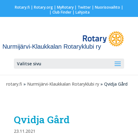
Rotary.fi
|
Rotary.org
|
MyRotary
|
Twitter
|
Nuorisovaihto
|
| Club Finder
| Lahjoita
Nurmijärvi-Klaukkalan Rotaryklubi ry
Valitse sivu
rotary.fi
»
Nurmijärvi-Klaukkalan Rotaryklubi ry
» Qvidja Gård
Qvidja Gård
23.11.2021