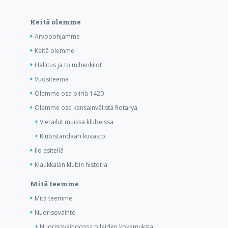
Keitä olemme
Arvopohjamme
Keitä olemme
Hallitus ja toimihenkilöt
Vuositeema
Olemme osa piiriä 1420
Olemme osa kansainvälistä Rotarya
Vierailut muissa klubeissa
Klubistandaari kuvasto
Ilo esitellä
Klaukkalan klubin historia
Mitä teemme
Mitä teemme
Nuorisovaihto
Nuorisovaihdossa olleiden kokemuksia