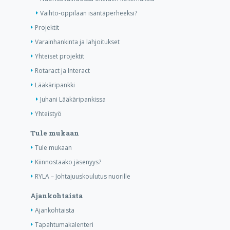
Vaihto-oppilaan isäntäperheeksi?
Projektit
Varainhankinta ja lahjoitukset
Yhteiset projektit
Rotaract ja Interact
Lääkäripankki
Juhani Lääkäripankissa
Yhteistyö
Tule mukaan
Tule mukaan
Kiinnostaako jäsenyys?
RYLA – Johtajuuskoulutus nuorille
Ajankohtaista
Ajankohtaista
Tapahtumakalenteri