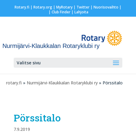
Rotary.fi
|
Rotary.org
|
MyRotary
|
Twitter
|
Nuorisovaihto
|
| Club Finder
| Lahjoita
Nurmijärvi-Klaukkalan Rotaryklubi ry
Valitse sivu
rotary.fi
»
Nurmijärvi-Klaukkalan Rotaryklubi ry
» Pörssitalo
Pörssitalo
7.9.2019