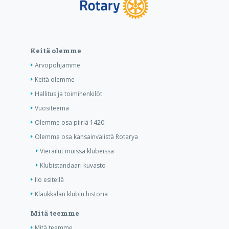
Keitä olemme
Arvopohjamme
Keitä olemme
Hallitus ja toimihenkilöt
Vuositeema
Olemme osa piiriä 1420
Olemme osa kansainvälistä Rotarya
Vierailut muissa klubeissa
Klubistandaari kuvasto
Ilo esitellä
Klaukkalan klubin historia
Mitä teemme
Mitä teemme