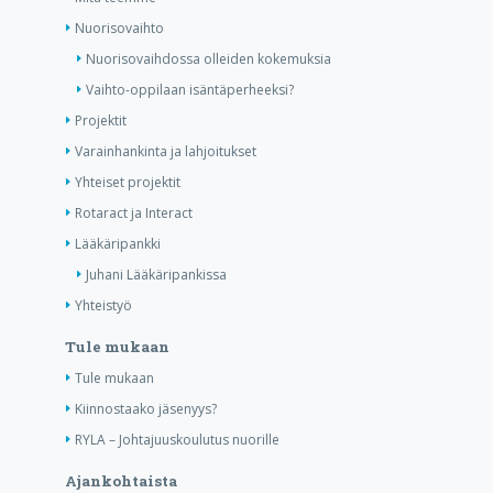
Nuorisovaihto
Nuorisovaihdossa olleiden kokemuksia
Vaihto-oppilaan isäntäperheeksi?
Projektit
Varainhankinta ja lahjoitukset
Yhteiset projektit
Rotaract ja Interact
Lääkäripankki
Juhani Lääkäripankissa
Yhteistyö
Tule mukaan
Tule mukaan
Kiinnostaako jäsenyys?
RYLA – Johtajuuskoulutus nuorille
Ajankohtaista