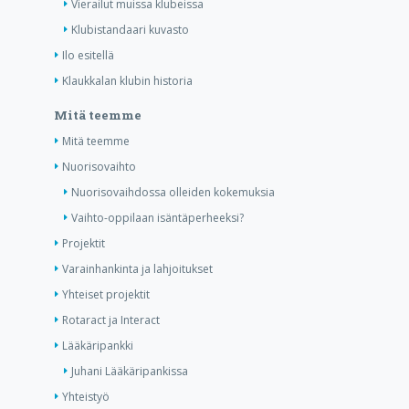
Vierailut muissa klubeissa
Klubistandaari kuvasto
Ilo esitellä
Klaukkalan klubin historia
Mitä teemme
Mitä teemme
Nuorisovaihto
Nuorisovaihdossa olleiden kokemuksia
Vaihto-oppilaan isäntäperheeksi?
Projektit
Varainhankinta ja lahjoitukset
Yhteiset projektit
Rotaract ja Interact
Lääkäripankki
Juhani Lääkäripankissa
Yhteistyö