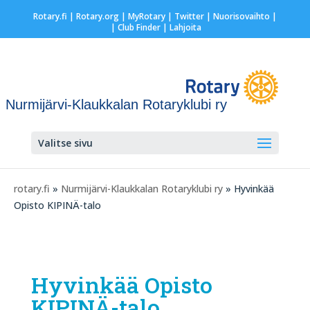
Rotary.fi
|
Rotary.org
|
MyRotary
|
Twitter
|
Nuorisovaihto
|
| Club Finder
| Lahjoita
Nurmijärvi-Klaukkalan Rotaryklubi ry
Valitse sivu
rotary.fi
»
Nurmijärvi-Klaukkalan Rotaryklubi ry
» Hyvinkää
Opisto KIPINÄ-talo
Hyvinkää Opisto
KIPINÄ-talo