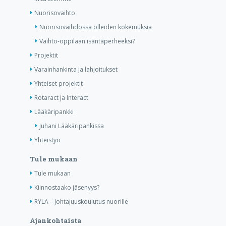
Nuorisovaihto
Nuorisovaihdossa olleiden kokemuksia
Vaihto-oppilaan isäntäperheeksi?
Projektit
Varainhankinta ja lahjoitukset
Yhteiset projektit
Rotaract ja Interact
Lääkäripankki
Juhani Lääkäripankissa
Yhteistyö
Tule mukaan
Tule mukaan
Kiinnostaako jäsenyys?
RYLA – Johtajuuskoulutus nuorille
Ajankohtaista