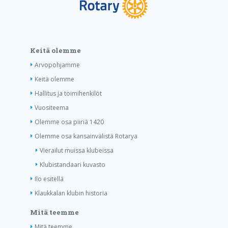
Keitä olemme
Arvopohjamme
Keitä olemme
Hallitus ja toimihenkilöt
Vuositeema
Olemme osa piiriä 1420
Olemme osa kansainvälistä Rotarya
Vierailut muissa klubeissa
Klubistandaari kuvasto
Ilo esitellä
Klaukkalan klubin historia
Mitä teemme
Mitä teemme