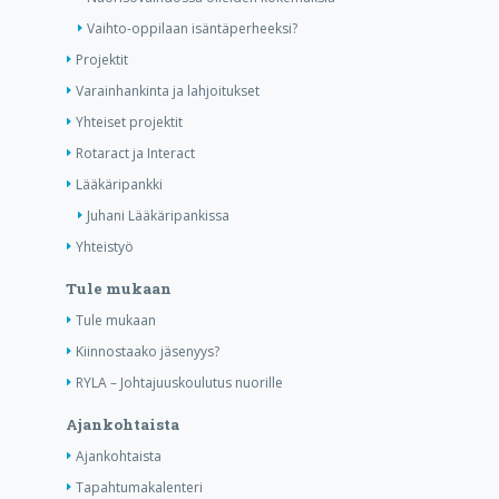
Vaihto-oppilaan isäntäperheeksi?
Projektit
Varainhankinta ja lahjoitukset
Yhteiset projektit
Rotaract ja Interact
Lääkäripankki
Juhani Lääkäripankissa
Yhteistyö
Tule mukaan
Tule mukaan
Kiinnostaako jäsenyys?
RYLA – Johtajuuskoulutus nuorille
Ajankohtaista
Ajankohtaista
Tapahtumakalenteri