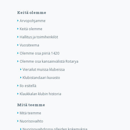
Keitä olemme
Arvopohjamme
Keitä olemme
Hallitus ja toimihenkilöt
Vuositeema
Olemme osa piiriä 1420
Olemme osa kansainvälistä Rotarya
Vierailut muissa klubeissa
Klubistandaari kuvasto
Ilo esitellä
Klaukkalan klubin historia
Mitä teemme
Mitä teemme
Nuorisovaihto
Nuorisovaihdossa olleiden kokemuksia