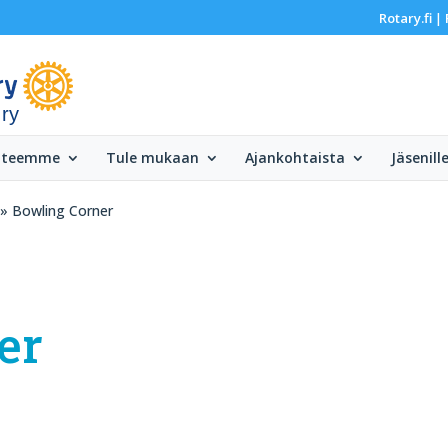
Rotary.fi
|
 ry
 teemme
Tule mukaan
Ajankohtaista
Jäsenill
» Bowling Corner
er