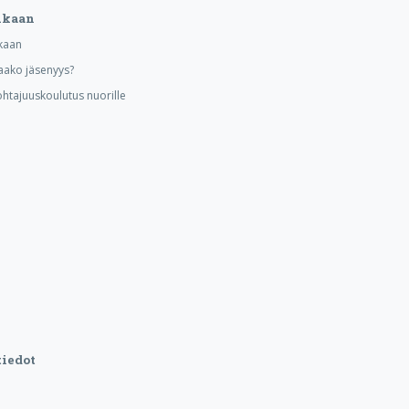
ukaan
kaan
aako jäsenyys?
ohtajuuskoulutus nuorille
iedot