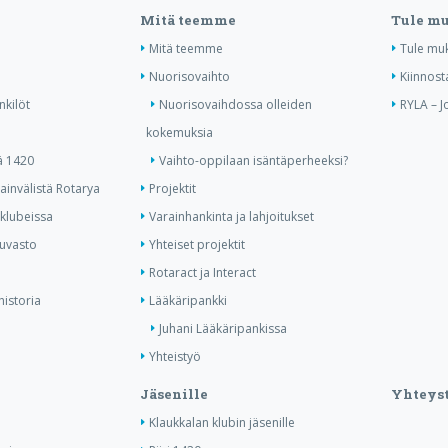
Mitä teemme
Tule m
Mitä teemme
Tule mu
Nuorisovaihto
Kiinnost
nkilöt
Nuorisovaihdossa olleiden
RYLA – J
kokemuksia
ä 1420
Vaihto-oppilaan isäntäperheeksi?
invälistä Rotarya
Projektit
 klubeissa
Varainhankinta ja lahjoitukset
kuvasto
Yhteiset projektit
Rotaract ja Interact
historia
Lääkäripankki
Juhani Lääkäripankissa
Yhteistyö
Jäsenille
Yhteyst
Klaukkalan klubin jäsenille