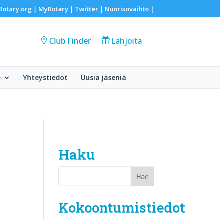
Rotary.org
MyRotary
Twitter
Nuorisovaihto
|
|
|
|
Club Finder
Lahjoita
e
Yhteystiedot
Uusia jäseniä
Haku
Kokoontumistiedot