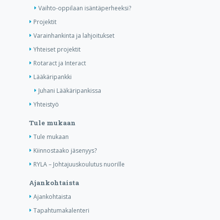
Vaihto-oppilaan isäntäperheeksi?
Projektit
Varainhankinta ja lahjoitukset
Yhteiset projektit
Rotaract ja Interact
Lääkäripankki
Juhani Lääkäripankissa
Yhteistyö
Tule mukaan
Tule mukaan
Kiinnostaako jäsenyys?
RYLA – Johtajuuskoulutus nuorille
Ajankohtaista
Ajankohtaista
Tapahtumakalenteri