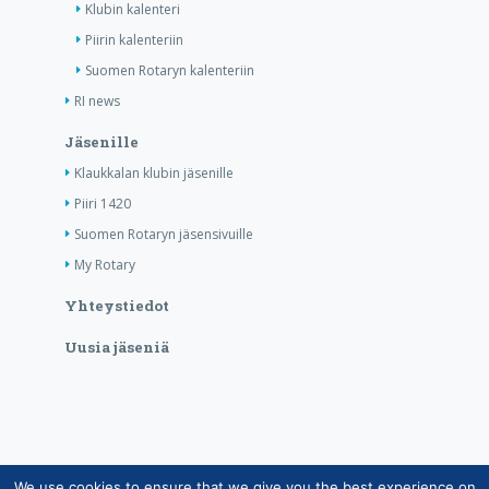
Klubin kalenteri
Piirin kalenteriin
Suomen Rotaryn kalenteriin
RI news
Jäsenille
Klaukkalan klubin jäsenille
Piiri 1420
Suomen Rotaryn jäsensivuille
My Rotary
Yhteystiedot
Uusia jäseniä
We use cookies to ensure that we give you the best experience on
Copyright © Suomen Rotarypalvelu ry 2026 |