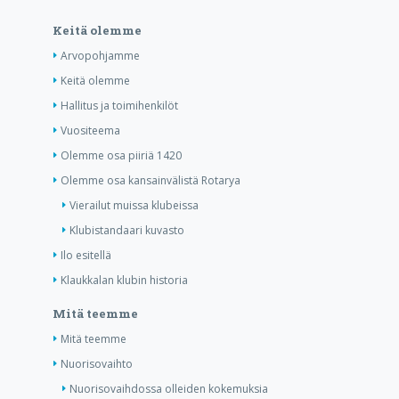
Keitä olemme
Arvopohjamme
Keitä olemme
Hallitus ja toimihenkilöt
Vuositeema
Olemme osa piiriä 1420
Olemme osa kansainvälistä Rotarya
Vierailut muissa klubeissa
Klubistandaari kuvasto
Ilo esitellä
Klaukkalan klubin historia
Mitä teemme
Mitä teemme
Nuorisovaihto
Nuorisovaihdossa olleiden kokemuksia