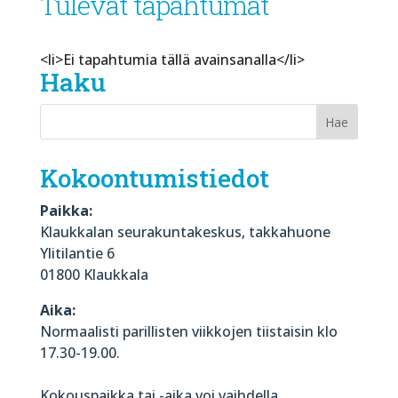
Tulevat tapahtumat
<li>Ei tapahtumia tällä avainsanalla</li>
Haku
Kokoontumistiedot
Paikka:
Klaukkalan seurakuntakeskus, takkahuone
Ylitilantie 6
01800 Klaukkala
Aika:
Normaalisti parillisten viikkojen tiistaisin klo
17.30-19.00.
Kokouspaikka tai -aika voi vaihdella.