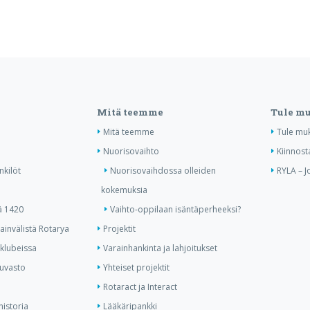
Mitä teemme
Tule m
Mitä teemme
Tule mu
Nuorisovaihto
Kiinnost
nkilöt
Nuorisovaihdossa olleiden
RYLA – J
kokemuksia
ä 1420
Vaihto-oppilaan isäntäperheeksi?
invälistä Rotarya
Projektit
 klubeissa
Varainhankinta ja lahjoitukset
kuvasto
Yhteiset projektit
Rotaract ja Interact
historia
Lääkäripankki