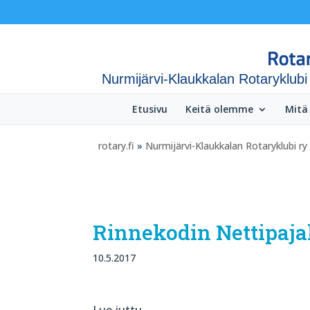
Nurmijärvi-Klaukkalan Rotaryklubi
Etusivu
Keitä olemme
Mitä
rotary.fi
»
Nurmijärvi-Klaukkalan Rotaryklubi ry
Rinnekodin Nettipajal
10.5.2017
Lue juttu