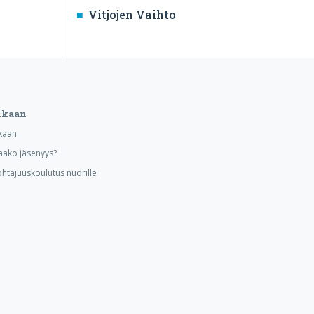
Vitjojen Vaihto
ukaan
kaan
aako jäsenyys?
ohtajuuskoulutus nuorille