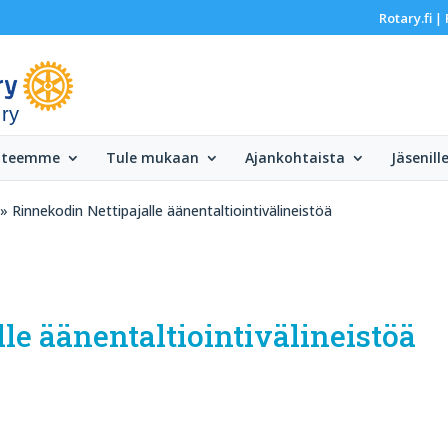
Rotary.fi
|
 ry
 teemme
Tule mukaan
Ajankohtaista
Jäsenill
» Rinnekodin Nettipajalle äänentaltiointivälineistöä
le äänentaltiointivälineistöä