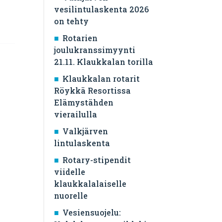
vesilintulaskenta 2026
on tehty
Rotarien
joulukranssimyynti
21.11. Klaukkalan torilla
Klaukkalan rotarit
Röykkä Resortissa
Elämystähden
vierailulla
Valkjärven
lintulaskenta
Rotary-stipendit
viidelle
klaukkalalaiselle
nuorelle
Vesiensuojelu: