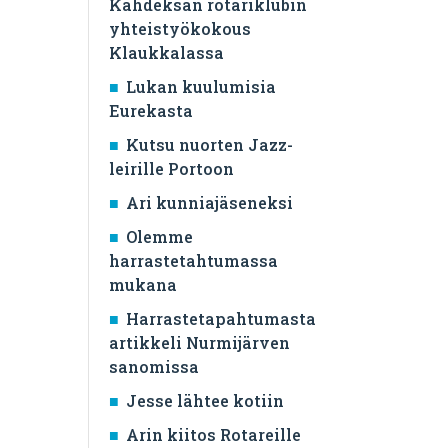
Kahdeksan rotariklubin
yhteistyökokous
Klaukkalassa
Lukan kuulumisia
Eurekasta
Kutsu nuorten Jazz-
leirille Portoon
Ari kunniajäseneksi
Olemme
harrastetahtumassa
mukana
Harrastetapahtumasta
artikkeli Nurmijärven
sanomissa
Jesse lähtee kotiin
Arin kiitos Rotareille