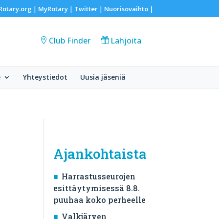
Rotary.org
MyRotary
Twitter
Nuorisovaihto
|
|
|
|
Club Finder
Lahjoita
e
Yhteystiedot
Uusia jäseniä
Ajankohtaista
Harrastusseurojen
esittäytymisessä 8.8.
puuhaa koko perheelle
Valkjärven