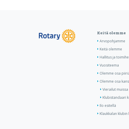
Keitä olemme
Arvopohjamme
Keitä olemme
Hallitus ja toimihe
Vuositeema
Olemme osa piiri
Olemme osa kansa
Vierailut muissa
Klubistandaari 
Ilo esitellä
Klaukkalan klubin 