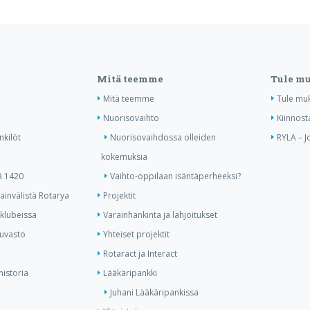
Mitä teemme
Tule m
Mitä teemme
Tule mu
Nuorisovaihto
Kiinnost
nkilöt
Nuorisovaihdossa olleiden
RYLA – J
kokemuksia
ä 1420
Vaihto-oppilaan isäntäperheeksi?
invälistä Rotarya
Projektit
 klubeissa
Varainhankinta ja lahjoitukset
kuvasto
Yhteiset projektit
Rotaract ja Interact
historia
Lääkäripankki
Juhani Lääkäripankissa