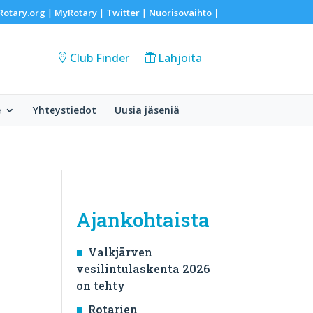
Rotary.org
MyRotary
Twitter
Nuorisovaihto
|
|
|
|
Club Finder
Lahjoita
e
Yhteystiedot
Uusia jäseniä
Ajankohtaista
Valkjärven
vesilintulaskenta 2026
on tehty
Rotarien