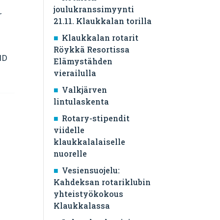
joulukranssimyynti
r
21.11. Klaukkalan torilla
Klaukkalan rotarit
Röykkä Resortissa
ID
Elämystähden
vierailulla
Valkjärven
lintulaskenta
Rotary-stipendit
viidelle
klaukkalalaiselle
nuorelle
Vesiensuojelu:
Kahdeksan rotariklubin
yhteistyökokous
Klaukkalassa