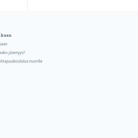
ukaan
kaan
aako jäsenyys?
ohtajuuskoulutus nuorille