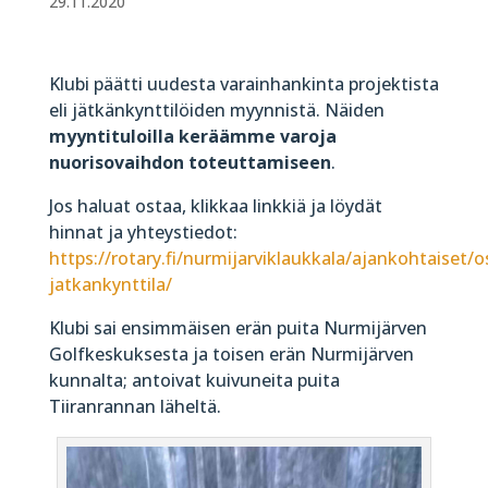
29.11.2020
Klubi päätti uudesta varainhankinta projektista
eli jätkänkynttilöiden myynnistä. Näiden
myyntituloilla keräämme varoja
nuorisovaihdon toteuttamiseen
.
Jos haluat ostaa, klikkaa linkkiä ja löydät
hinnat ja yhteystiedot:
https://rotary.fi/nurmijarviklaukkala/ajankohtaiset/o
jatkankynttila/
Klubi sai ensimmäisen erän puita Nurmijärven
Golfkeskuksesta ja toisen erän Nurmijärven
kunnalta; antoivat kuivuneita puita
Tiiranrannan läheltä.