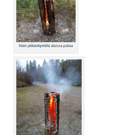
Näin jätkänkynttilä alussa palaa