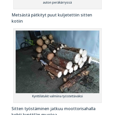
auton peräkärryssä
Metsästä pätkityt puut kuljetettiin sitten
kotiin
Kynttilätukit valmiina työstettäväksi
Sitten työstäminen jatkuu moottorisahalla
kohti kynttilän muotoa