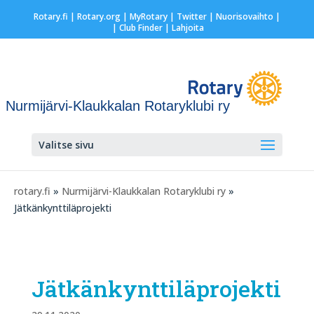
Rotary.fi
|
Rotary.org
|
MyRotary
|
Twitter
|
Nuorisovaihto
|
| Club Finder
| Lahjoita
Nurmijärvi-Klaukkalan Rotaryklubi ry
Valitse sivu
rotary.fi
»
Nurmijärvi-Klaukkalan Rotaryklubi ry
»
Jätkänkynttiläprojekti
Jätkänkynttiläprojekti