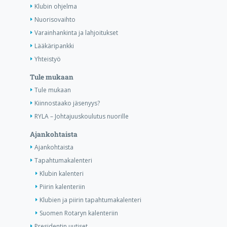
Klubin ohjelma
Nuorisovaihto
Varainhankinta ja lahjoitukset
Lääkäripankki
Yhteistyö
Tule mukaan
Tule mukaan
Kiinnostaako jäsenyys?
RYLA – Johtajuuskoulutus nuorille
Ajankohtaista
Ajankohtaista
Tapahtumakalenteri
Klubin kalenteri
Piirin kalenteriin
Klubien ja piirin tapahtumakalenteri
Suomen Rotaryn kalenteriin
Presidentin uutiset