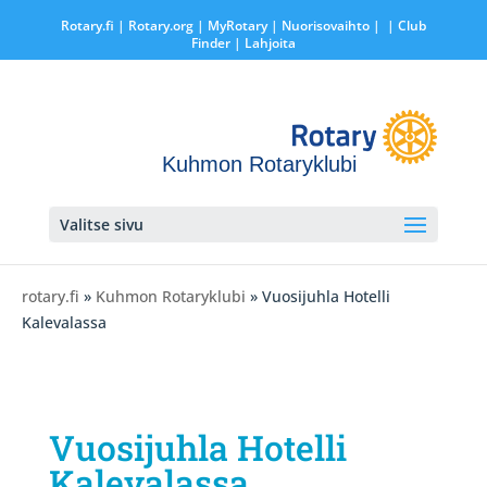
Rotary.fi
|
Rotary.org
|
MyRotary |
Nuorisovaihto
|
| Club
Finder
| Lahjoita
Kuhmon Rotaryklubi
Valitse sivu
rotary.fi
»
Kuhmon Rotaryklubi
» Vuosijuhla Hotelli
Kalevalassa
Vuosijuhla Hotelli
Kalevalassa