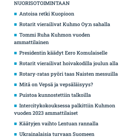
NUORISOTOIMINTAAN
Antoisa retki Kuopioon
Rotarit vierailivat Kuhmo Oy:n sahalla
Tommi Ruha Kuhmon vuoden
ammattilainen
Presidentin käädyt Eero Komulaiselle
Rotarit vierailivat hoivakodilla joulun alla
Rotary-ratas pyöri taas Naisten messuilla
Mitä on Vepsä ja vepsäläisyys?
Puistoa kunnostettiin talkoilla
Intercitykokouksessa palkittiin Kuhmon
vuoden 2023 ammattilaiset
Käätyjen vaihto Lentuan rannalla
Ukrainalaisia turvaan Suomeen