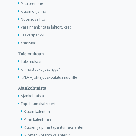
Mitä teemme
Klubin ohjelma
Nuorisovaihto
Varainhankinta ja lahjoitukset
Lääkäripankki
Yhteistyö
Tule mukaan
Tule mukaan
Kiinnostaako jäsenyys?
RYLA – Johtajuuskoulutus nuorille
Ajankohtaista
Ajankohtaista
Tapahtumakalenteri
Klubin kalenteri
Piirin kalenteriin
Klubien ja piirin tapahtumakalenteri
Suomen Rotaryn kalenteriin