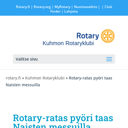
Rotary.fi
|
Rotary.org
|
MyRotary |
Nuorisovaihto
|
| Club
Finder
| Lahjoita
Kuhmon Rotaryklubi
Valitse sivu
rotary.fi
»
Kuhmon Rotaryklubi
» Rotary-ratas pyöri taas
Naisten messuilla
Rotary-ratas pyöri taas
Naisten messuilla