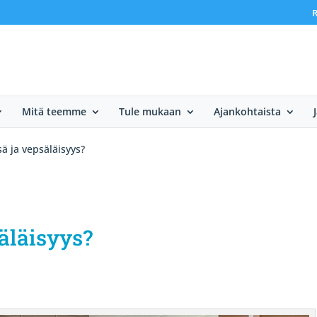
R
Mitä teemme
Tule mukaan
Ajankohtaista
ä ja vepsäläisyys?
äläisyys?