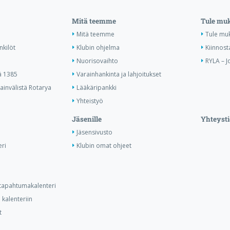
Mitä teemme
Tule mu
Mitä teemme
Tule mu
nkilöt
Klubin ohjelma
Kiinnost
Nuorisovaihto
RYLA – J
ä 1385
Varainhankinta ja lahjoitukset
invälistä Rotarya
Lääkäripankki
Yhteistyö
Jäsenille
Yhteysti
Jäsensivusto
ri
Klubin omat ohjeet
n tapahtumakalenteri
kalenteriin
t