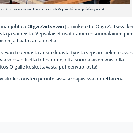
va kertomassa mielenkiintoisesti Vepsästä ja vepsäläisyydestä.
innanjohtaja
Olga Zaitsevan
Juminkeosta. Olga Zaitseva ke
sta ja vaiheista. Vepsäläiset ovat itämerensuomalainen pien
isen ja Laatokan alueella.
tsevan tekemästä ansiokkaasta työstä vepsän kielen elävän
vaa vepsän kieltä totesimme, että suomalaisen voisi olla
tos Olgalle koskettavasta puheenvuorosta!
iikkokokousten perinteisissä arpajaisissa onnettarena.