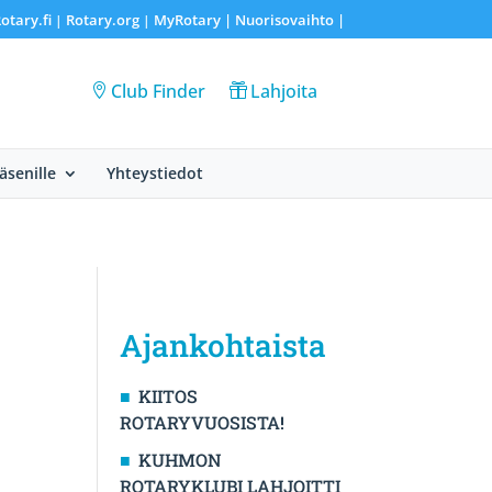
otary.fi
Rotary.org
MyRotary |
Nuorisovaihto
|
|
|
Club Finder
Lahjoita
Jäsenille
Yhteystiedot
Ajankohtaista
KIITOS
ROTARYVUOSISTA!
KUHMON
ROTARYKLUBI LAHJOITTI