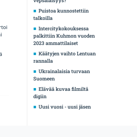
vepsäläisyys?
Puistoa kunnostettiin
talkoilla
rtoi
Intercitykokouksessa
i
palkittiin Kuhmon vuoden
2023 ammattilaiset
Käätyjen vaihto Lentuan
ä
rannalla
Ukrainalaisia turvaan
Suomeen
Elävää kuvaa filmiltä
digiin
Uusi vuosi - uusi jäsen