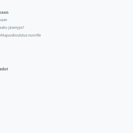
kaan
kaan
aako jäsenyys?
ohtajuuskoulutus nuorille
edot