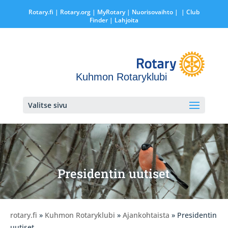
Rotary.fi
|
Rotary.org
|
MyRotary |
Nuorisovaihto
|
| Club
Finder
| Lahjoita
Kuhmon Rotaryklubi
Valitse sivu
Presidentin uutiset
rotary.fi
»
Kuhmon Rotaryklubi
»
Ajankohtaista
» Presidentin
uutiset