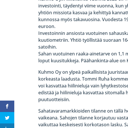
investointi, täydentyi viime vuonna, kun y
yhtiön missiota kasvaa ja kehittyä kannat
kunnossa myös takavuosina. Vuodesta 198
euroon.
Investoinnin ansiosta vuotuinen sahauska
kuutiometriin. Yhtiö työllistää suoraan 16
satoihin.
Sahan vuotuinen raaka-ainetarve on 1,1 m
loput kuusitukkeja. Päähankinta-alue on
Kuhmo Oy on ylpeä paikallisista juurista
korkeasta laadusta. Tommi Ruha kommentoi
voi kasvattaa hiilinieluja vain lyhytkestoi
edistää ja hiilinieluja kasvattaa sitomalla
puutuotteisiin.
Sahatavaramarkkioiden tilanne on tällä 
vaikeana. Sahojen tilanne korjautuu vas
vaikuttaa keskeisesti korkotason lasku. 