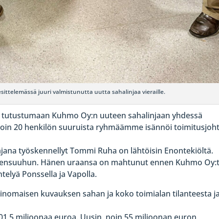
ittelemässä juuri valmistunutta uutta sahalinjaa vieraille.
si tutustumaan Kuhmo Oy:n uuteen sahalinjaan yhdessä
Noin 20 henkilön suuruista ryhmäämme isännöi toimitusjoht
ana työskennellyt Tommi Ruha on lähtöisin Enontekiöltä.
ta Joensuuhun. Hänen uraansa on mahtunut ennen Kuhmo Oy:
elyä Ponssella ja Vapolla.
rinomaisen kuvauksen sahan ja koko toimialan tilanteesta j
01,5 miljoonaa euroa. Uusin, noin 55 miljoonan euron