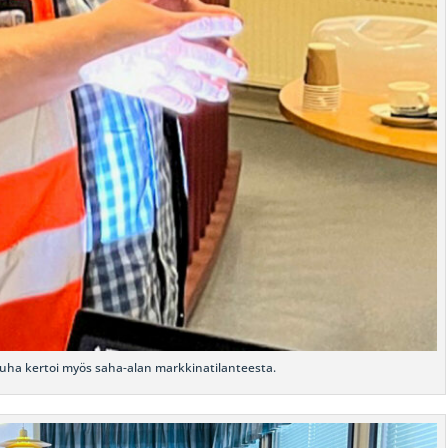
uha kertoi myös saha-alan markkinatilanteesta.