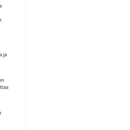
a
n
a ja
en
attaa
n