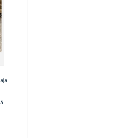
aja
tä
a