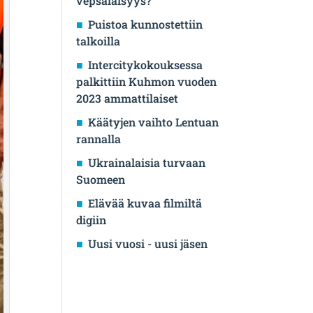
vepsäläisyys?
Puistoa kunnostettiin
talkoilla
Intercitykokouksessa
palkittiin Kuhmon vuoden
2023 ammattilaiset
Käätyjen vaihto Lentuan
rannalla
Ukrainalaisia turvaan
Suomeen
Elävää kuvaa filmiltä
digiin
Uusi vuosi - uusi jäsen