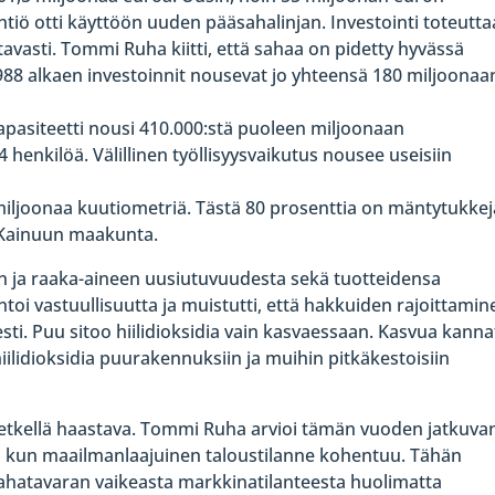
htiö otti käyttöön uuden pääsahalinjan. Investointi toteutta
tavasti. Tommi Ruha kiitti, että sahaa on pidetty hyvässä
8 alkaen investoinnit nousevat jo yhteensä 180 miljoonaa
pasiteetti nousi 410.000:stä puoleen miljoonaan
4 henkilöä. Välillinen työllisyysvaikutus nousee useisiin
iljoonaa kuutiometriä. Tästä 80 prosenttia on mäntytukkej
 Kainuun maakunta.
an ja raaka-aineen uusiutuvuudesta sekä tuotteidensa
 vastuullisuutta ja muistutti, että hakkuiden rajoittamin
sesti. Puu sitoo hiilidioksidia vain kasvaessaan. Kasvua kann
 hiilidioksidia puurakennuksiin ja muihin pitkäkestoisiin
hetkellä haastava. Tommi Ruha arvioi tämän vuoden jatkuva
ta kun maailmanlaajuinen taloustilanne kohentuu. Tähän
Sahatavaran vaikeasta markkinatilanteesta huolimatta