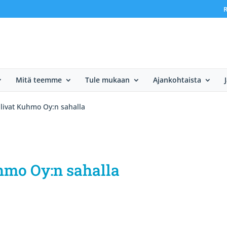
R
Mitä teemme
Tule mukaan
Ajankohtaista
ailivat Kuhmo Oy:n sahalla
uhmo Oy:n sahalla