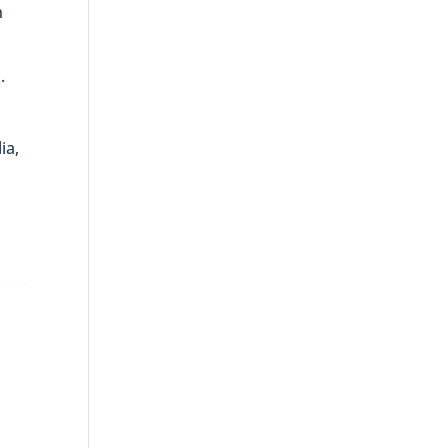
n
.
ia,