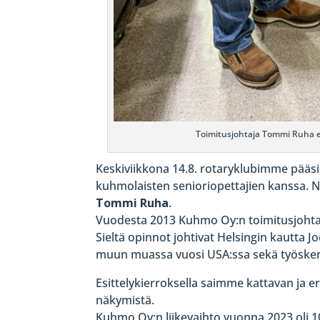
Toimitusjohtaja Tommi Ruha es
Keskiviikkona 14.8. rotaryklubimme pää
kuhmolaisten senioriopettajien kanssa. 
Tommi Ruha
.
Vuodesta 2013 Kuhmo Oy:n toimitusjohtaj
Sieltä opinnot johtivat Helsingin kaut
muun muassa vuosi USA:ssa sekä työskent
Esittelykierroksella saimme kattavan ja e
näkymistä.
Kuhmo Oy:n liikevaihto vuonna 2023 oli 1