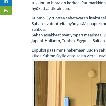
tukkipuun hinta on korkea. Puumarkkin
hyökättyä Ukrainaan.
Kuhmo Oy tuottaa sahatavaran lisäksi sel
Sahan sivutuotteita hyödyntää naapurito
sähköä.
Sahan asiakkaat ovat ympäri maailmaa. V
Japani, Hollantn, Tunisia, Egypti ja Baltian
Lopuksi pääsimme näkemään uuden sahali
kiitos Kuhmo Oy:lle antoisasta vierailusta