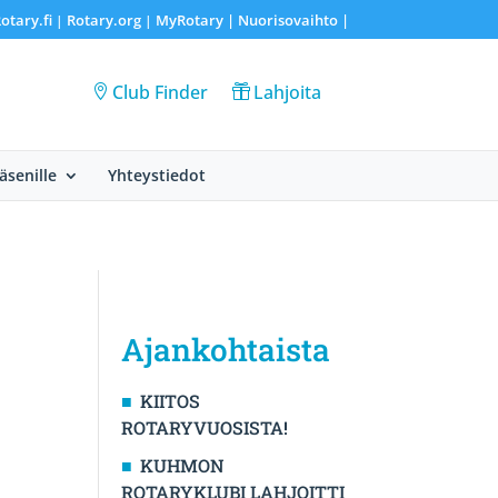
otary.fi
Rotary.org
MyRotary |
Nuorisovaihto
|
|
|
Club Finder
Lahjoita
Jäsenille
Yhteystiedot
Ajankohtaista
KIITOS
ROTARYVUOSISTA!
KUHMON
ROTARYKLUBI LAHJOITTI