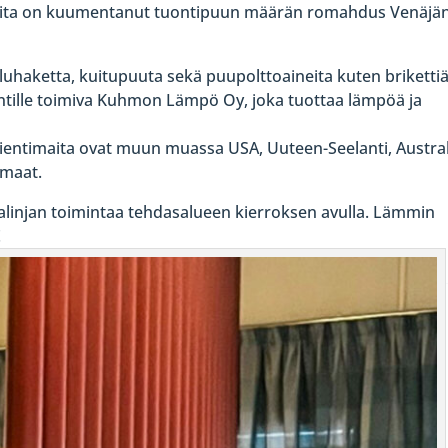
oita on kuumentanut tuontipuun määrän romahdus Venäjä
luhaketta, kuitupuuta sekä puupolttoaineita kuten brikettiä
ntille toimiva Kuhmon Lämpö Oy, joka tuottaa lämpöä ja
ientimaita ovat muun muassa USA, Uuteen-Seelanti, Austral
 maat.
njan toimintaa tehdasalueen kierroksen avulla. Lämmin
!