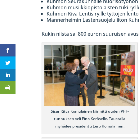
Kuhmon Seurakunnalle nuorisotyöhön
Kuhmon musiikkiopistolaisten tuki ry:
Kuhmon Kiva-Lentis ry:lle tyttöjen len
Mannerheimin Lastensuojeluliiton Kuhm
Kukin niistä sai 800 euron suuruisen avus
Sisar Ritva Komulainen kiinnitti uuden PHF-
tunnuksen veli Eino Keräselle. Taustalla
myhäilee presidentti Eero Komulainen.