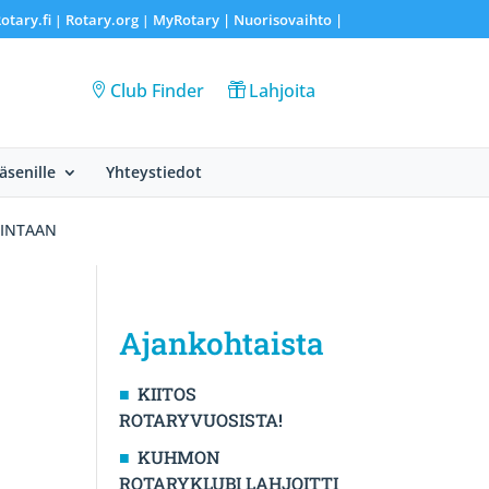
otary.fi
Rotary.org
MyRotary |
Nuorisovaihto
|
|
|
Club Finder
Lahjoita
Jäsenille
Yhteystiedot
MINTAAN
Ajankohtaista
KIITOS
ROTARYVUOSISTA!
KUHMON
ROTARYKLUBI LAHJOITTI