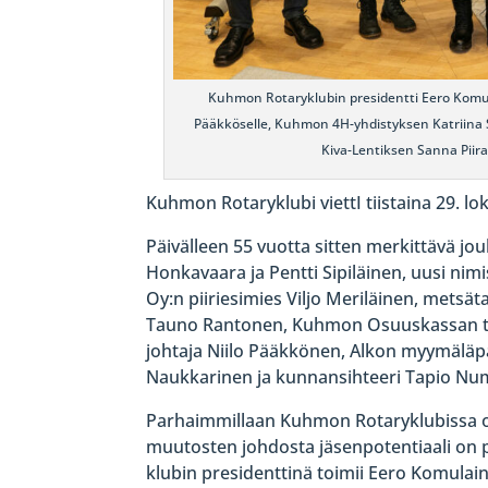
Kuhmon Rotaryklubin presidentti Eero Komul
Pääkköselle, Kuhmon 4H-yhdistyksen Katriina S
Kiva-Lentiksen Sanna Piira
Kuhmon Rotaryklubi viettI tiistaina 29. 
Päivälleen 55 vuotta sitten merkittävä jo
Honkavaara ja Pentti Sipiläinen, uusi nim
Oy:n piiriesimies Viljo Meriläinen, metsä
Tauno Rantonen, Kuhmon Osuuskassan to
johtaja Niilo Pääkkönen, Alkon myymälä
Naukkarinen ja kunnansihteeri Tapio Num
Parhaimmillaan Kuhmon Rotaryklubissa 
muutosten johdosta jäsenpotentiaali on 
klubin presidenttinä toimii Eero Komulaine