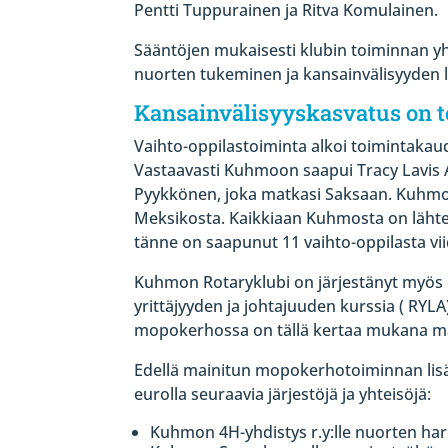
Pentti Tuppurainen ja Ritva Komulainen.
Sääntöjen mukaisesti klubin toiminnan yht
nuorten tukeminen ja kansainvälisyyden 
Kansainvälisyyskasvatus on to
Vaihto-oppilastoiminta alkoi toimintakaude
Vastaavasti Kuhmoon saapui Tracy Lavis A
Pyykkönen, joka matkasi Saksaan. Kuhmoo
Meksikosta. Kaikkiaan Kuhmosta on lähte
tänne on saapunut 11 vaihto-oppilasta vi
Kuhmon Rotaryklubi on järjestänyt myös e
yrittäjyyden ja johtajuuden kurssia ( RYL
mopokerhossa on tällä kertaa mukana mak
Edellä mainitun mopokerhotoiminnan lis
eurolla seuraavia järjestöjä ja yhteisöjä:
Kuhmon 4H-yhdistys r.y:lle nuorten h