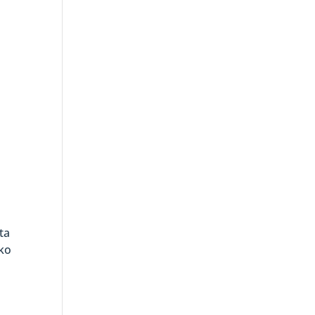
ta
sko