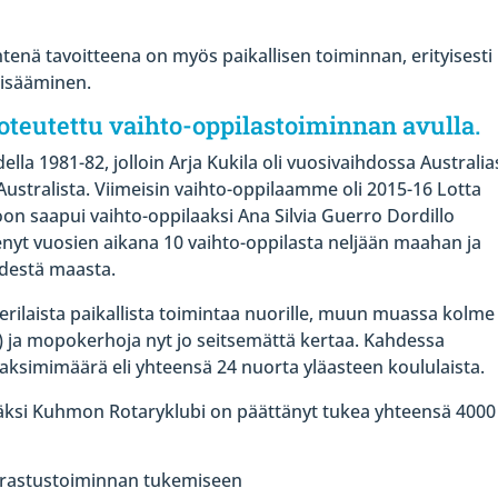
enä tavoitteena on myös paikallisen toiminnan, erityisesti
lisääminen.
teutettu vaihto-oppilastoiminnan avulla.
lla 1981-82, jolloin Arja Kukila oli vuosivaihdossa Australia
ustralista. Viimeisin vaihto-oppilaamme oli 2015-16 Lotta
n saapui vaihto-oppilaaksi Ana Silvia Guerro Dordillo
nyt vuosien aikana 10 vaihto-oppilasta neljään maahan ja
idestä maasta.
rilaista paikallista toimintaa nuorille, muun muassa kolme
A) ja mopokerhoja nyt jo seitsemättä kertaa. Kahdessa
simimäärä eli yhteensä 24 nuorta yläasteen koululaista.
äksi Kuhmon Rotaryklubi on päättänyt tukea yhteensä 4000
arrastustoiminnan tukemiseen