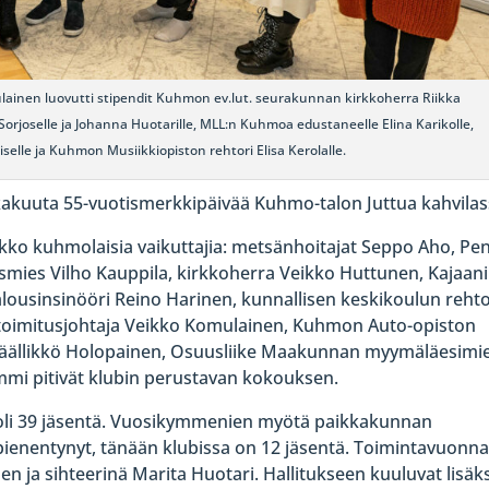
ainen luovutti stipendit Kuhmon ev.lut. seurakunnan kirkkoherra Riikka
orjoselle ja Johanna Huotarille, MLL:n Kuhmoa edustaneelle Elina Karikolle,
iselle ja Kuhmon Musiikkiopiston rehtori Elisa Kerolalle.
lokakuuta 55-vuotismerkkipäivää Kuhmo-talon Juttua kahvilas
ukko kuhmolaisia vaikuttajia: metsänhoitajat Seppo Aho, Pen
ismies Vilho Kauppila, kirkkoherra Veikko Huttunen, Kajaani
talousinsinööri Reino Harinen, kunnallisen keskikoulun rehto
imitusjohtaja Veikko Komulainen, Kuhmon Auto-opiston
päällikkö Holopainen, Osuusliike Maakunnan myymäläesimi
mi pitivät klubin perustavan kokouksen.
oli 39 jäsentä. Vuosikymmenien myötä paikkakunnan
pienentynyt, tänään klubissa on 12 jäsentä. Toimintavuonn
n ja sihteerinä Marita Huotari. Hallitukseen kuuluvat lisäks