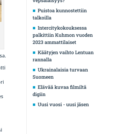
vepsäläisyys?
Puistoa kunnostettiin
talkoilla
Intercitykokouksessa
palkittiin Kuhmon vuoden
2023 ammattilaiset
Käätyjen vaihto Lentuan
sa.
rannalla
tti
Ukrainalaisia turvaan
Suomeen
ri
Elävää kuvaa filmiltä
digiin
es
Uusi vuosi - uusi jäsen
a
i