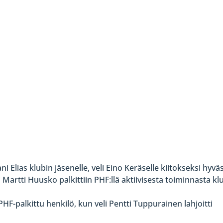
i Elias klubin jäsenelle, veli Eino Keräselle kiitokseksi hyvä
Martti Huusko palkittiin PHF:llä aktiivisesta toiminnasta kl
HF-palkittu henkilö, kun veli Pentti Tuppurainen lahjoitti