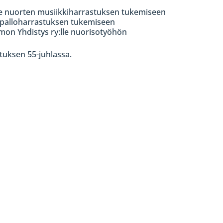
lle nuorten musiikkiharrastuksen tukemiseen
topalloharrastuksen tukemiseen
on Yhdistys ry:lle nuorisotyöhön
tuksen 55-juhlassa.