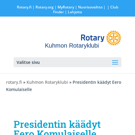
Rotary.fi
|
Rotary.org
|
MyRotary |
Nuorisovaihto
|
| Club
Finder
| Lahjoita
Kuhmon Rotaryklubi
Valitse sivu
rotary.fi
»
Kuhmon Rotaryklubi
» Presidentin käädyt Eero
Komulaiselle
Presidentin käädyt
Eero Komulaiselle