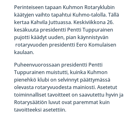
Perinteiseen tapaan Kuhmon Rotaryklubin
käätyjen vaihto tapahtui Kuhmo-talolla. Tällä
kertaa Kahvila Juttuassa. Keskiviikkona 26.
kesäkuuta presidentti Pentti Tuppurainen
pujotti käädyt uuden, pian käynnistyvän
rotaryvuoden presidentti Eero Komulaisen
kaulaan.
Puheenvuorossaan presidentti Pentti
Tuppurainen muistutti, kuinka Kuhmon
pienehkö klubi on selvinnyt päättymässä
olevasta rotaryvuodesta mainiosti. Asetetut
toiminnalliset tavoitteet on saavutettu hyvin ja
Rotarysäätiön luvut ovat paremmat kuin
tavoitteeksi asetettiin.