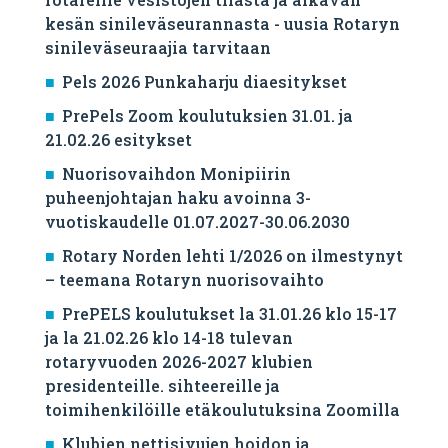
kesän sinileväseurannasta - uusia Rotaryn
sinileväseuraajia tarvitaan
Pels 2026 Punkaharju diaesitykset
PrePels Zoom koulutuksien 31.01. ja
21.02.26 esitykset
Nuorisovaihdon Monipiirin
puheenjohtajan haku avoinna 3-
vuotiskaudelle 01.07.2027-30.06.2030
Rotary Norden lehti 1/2026 on ilmestynyt
– teemana Rotaryn nuorisovaihto
PrePELS koulutukset la 31.01.26 klo 15-17
ja la 21.02.26 klo 14-18 tulevan
rotaryvuoden 2026-2027 klubien
presidenteille. sihteereille ja
toimihenkilöille etäkoulutuksina Zoomilla
Klubien nettisivujen hoidon ja