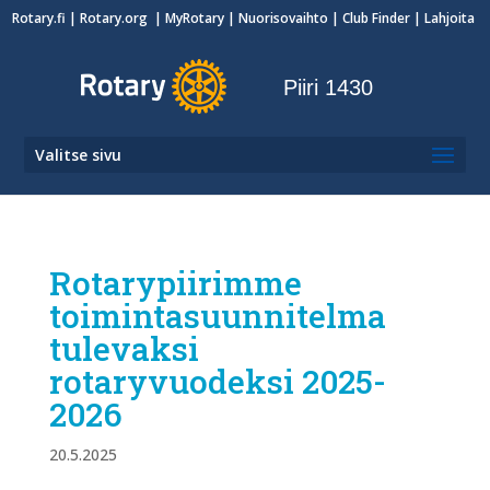
Rotary.fi
|
Rotary.org
|
MyRotary
|
Nuorisovaihto
| Club Finder
| Lahjoita
Piiri 1430
Valitse sivu
Rotarypiirimme
toimintasuunnitelma
tulevaksi
rotaryvuodeksi 2025-
2026
20.5.2025