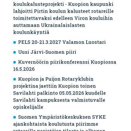
koulukalusteprojekti - Kuopion kaupunki
lahjoitti Pirtin koulun kalusteet rotareille
toimitettavaksi edelleen Viron kouluihin
auttamaan Ukrainalaislasten
koulunkäyntiä
PELS 20-21.3.2027 Valamon Luostari
Uusi Järvi-Suomen piiri
Kuvernöörin piirikonferenssi Kuopiossa
16.5.2026
Kuopion ja Puijon Rotaryklubin
projektina jaettiin Kuopion toinen
Savilahti palkinto 05.05.2026 kuudelle
Savilahti kampuksesta valmistuvalle
opiskelijalle
Suomen Ympäristökeskuksen SYKE
ajankohtaista koulutusta piirimme
rotareille vesistöjen tilasta ja alkavan