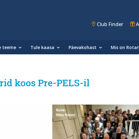
Club Finder
A
e teeme
Tule kaasa
Päevakohast
Mis on Rotar
ärid koos Pre-PELS-il