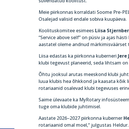
süvendatud koolitust.
Meie piirkonnas korraldati Soome Pre-PEL
Osalejad valisid endale sobiva kuupäeva.
Koolituskomitee esimees
Liisa Stjernbe
“Service above self” on püsiv ja ajas häs
aastatel oleme andnud märkimisväärset t
Liisa edastas ka piirkonna kuberneri
Jere
klubi tegevust planeerid, seda lihtsam on 
Õhtu jooksul arutas meeskond klubi juhti
luua klubis hea õhkkond ja kaasata kõik 
rotariaanid osalevad klubi tegevuses erinev
Saime ülevaate ka MyRotary infosüsteemist
tuge oma klubide juhtimisel.
Aastate 2026–2027 piirkonna kuberner
He
rotariaanid omal moel,“ julgustas Heldur.