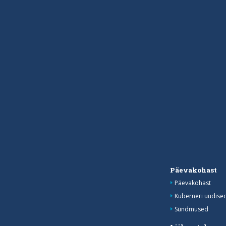
Päevakohast
Päevakohast
Kuberneri uudise
Sündmused