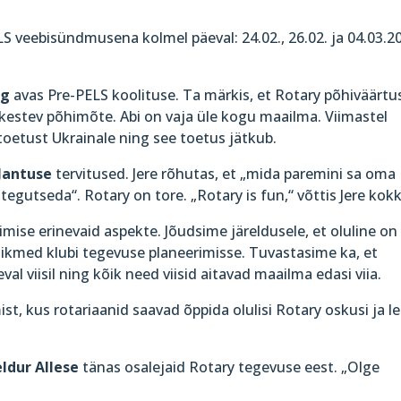
S veebisündmusena kolmel päeval: 24.02., 26.02. ja 04.03.2
rg
avas Pre-PELS koolituse. Ta märkis, et Rotary põhiväärtu
ti kestev põhimõte. Abi on vaja üle kogu maailma. Viimastel
oetust Ukrainale ning see toetus jätkub.
 Jantuse
tervitused. Jere rõhutas, et „mida paremini sa oma
tegutseda“. Rotary on tore. „Rotary is fun,“ võttis Jere kok
mise erinevaid aspekte. Jõudsime järeldusele, et oluline on
liikmed klubi tegevuse planeerimisse. Tuvastasime ka, et
al viisil ning kõik need viisid aitavad maailma edasi viia.
, kus rotariaanid saavad õppida olulisi Rotary oskusi ja le
ldur Allese
tänas osalejaid Rotary tegevuse eest. „Olge