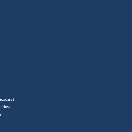
endust
endust
r