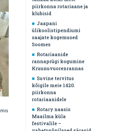
piirkonna rotariaane ja
klubisid
Jaapani
ülikoolistipendiumi
saajate kogemused
Soomes
Rotariaanide
rannaprügi kogumine
Kruunuvuorenrannas
Suvine tervitus
kõigile meie 1420.
piirkonna
rotariaanidele
Rotary naasis
 mis
Maailma küla
festivalile –
vahetusõpilased särasid