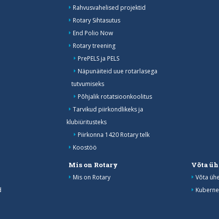
Rahvusvahelised projektid
Rotary Sihtasutus
End Polio Now
Rotary treening
PrePELS ja PELS
Näpunäiteid uue rotarlasega
tutvumiseks
Põhjalik rotatsioonkoolitus
Tarvikud piirkondlikeks ja
klubiüritusteks
Piirkonna 1420 Rotary telk
Koostöö
Mis on Rotary
Võta üh
Mis on Rotary
Võta üh
d
Kuberne