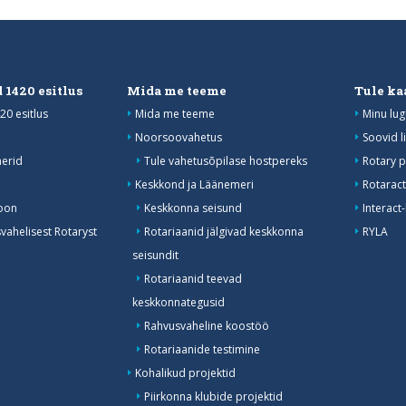
 1420 esitlus
Mida me teeme
Tule ka
20 esitlus
Mida me teeme
Minu lug
Noorsoovahetus
Soovid l
erid
Tule vahetusõpilase hostpereks
Rotary p
Keskkond ja Läänemeri
Rotaract
oon
Keskkonna seisund
Interact
ahelisest Rotaryst
Rotariaanid jälgivad keskkonna
RYLA
seisundit
Rotariaanid teevad
keskkonnategusid
Rahvusvaheline koostöö
Rotariaanide testimine
Kohalikud projektid
Piirkonna klubide projektid