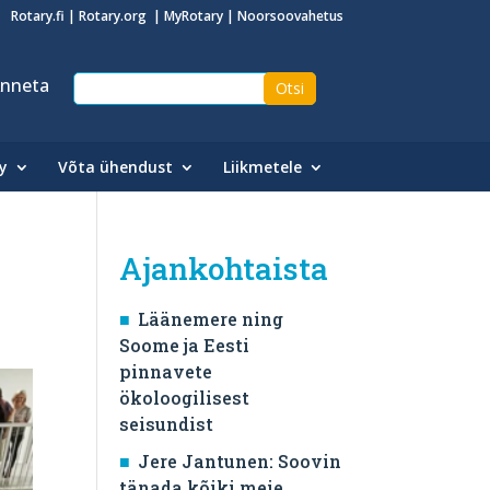
Rotary.fi
|
Rotary.org
|
MyRotary
|
Noorsoovahetus
nneta
y
Võta ühendust
Liikmetele
Ajankohtaista
Läänemere ning
Soome ja Eesti
pinnavete
ökoloogilisest
seisundist
Jere Jantunen: Soovin
tänada kõiki meie