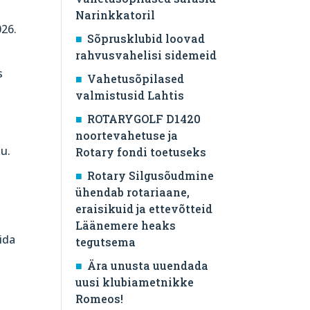
Narinkkatoril
026.
Sõprusklubid loovad
rahvusvahelisi sidemeid
s
Vahetusõpilased
valmistusid Lahtis
ROTARYGOLF D1420
noortevahetuse ja
ku.
Rotary fondi toetuseks
Rotary Silgusõudmine
ühendab rotariaane,
eraisikuid ja ettevõtteid
Läänemere heaks
ida
tegutsema
Ära unusta uuendada
uusi klubiametnikke
Romeos!