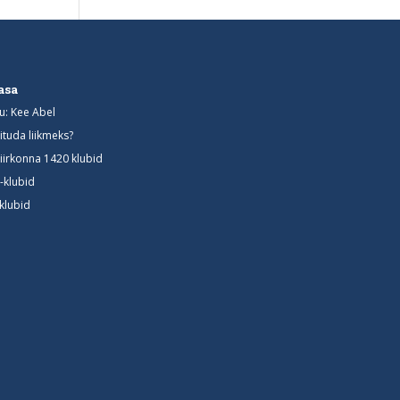
asa
u: Kee Abel
iituda liikmeks?
iirkonna 1420 klubid
-klubid
-klubid