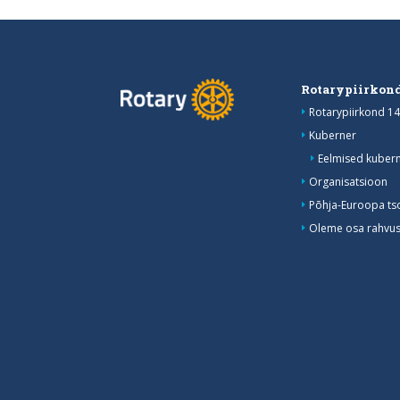
Rotarypiirkond
Rotarypiirkond 14
Kuberner
Eelmised kubern
Organisatsioon
Põhja-Euroopa ts
Oleme osa rahvusv