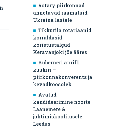
Rotary piirkonnad
is
annetavad raamatuid
Ukraina lastele
Tikkurila rotariaanid
korraldasid
koristustalgud
Keravanjoki jõe ääres
Kuberneri aprilli
kuukiri –
piirkonnakonverents ja
kevadkoosolek
Avatud
kandideerimine noorte
Läänemere &
juhtimiskoolitusele
Leedus