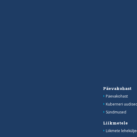
Päevakohast
Päevakohast
Kuberneri uudise
Sündmused
Liikmetele
Liikmete lehekülje