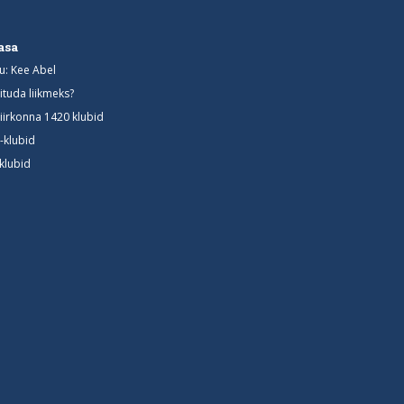
asa
u: Kee Abel
iituda liikmeks?
iirkonna 1420 klubid
-klubid
-klubid