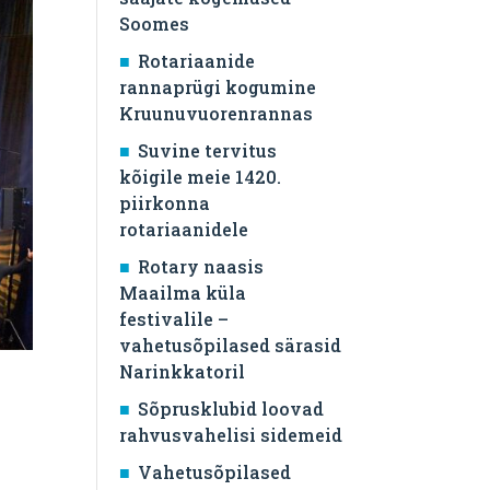
Soomes
Rotariaanide
rannaprügi kogumine
Kruunuvuorenrannas
Suvine tervitus
kõigile meie 1420.
piirkonna
rotariaanidele
Rotary naasis
Maailma küla
festivalile –
vahetusõpilased särasid
Narinkkatoril
Sõprusklubid loovad
rahvusvahelisi sidemeid
Vahetusõpilased