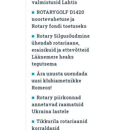
valmistusid Lahtis
ROTARYGOLF D1420
noortevahetuse ja
Rotary fondi toetuseks
Rotary Silgusõudmine
ühendab rotariaane,
eraisikuid ja ettevõtteid
Läänemere heaks
tegutsema
Ära unusta uuendada
uusi klubiametnikke
Romeos!
Rotary piirkonnad
annetavad raamatuid
Ukraina lastele
Tikkurila rotariaanid
korraldasid