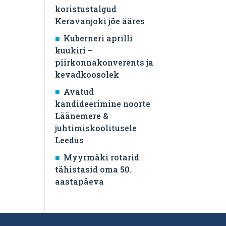
koristustalgud
Keravanjoki jõe ääres
Kuberneri aprilli
kuukiri –
piirkonnakonverents ja
kevadkoosolek
Avatud
kandideerimine noorte
Läänemere &
juhtimiskoolitusele
Leedus
Myyrmäki rotarid
tähistasid oma 50.
aastapäeva