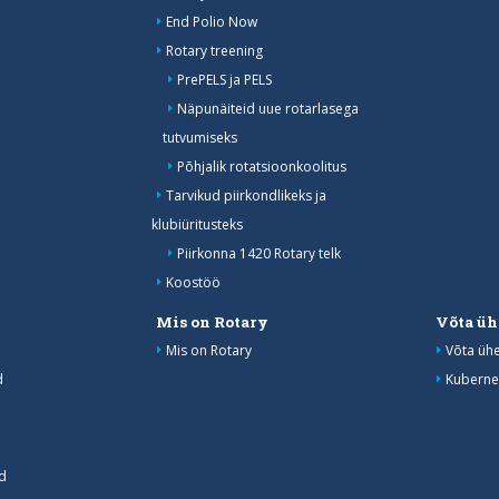
End Polio Now
Rotary treening
PrePELS ja PELS
Näpunäiteid uue rotarlasega
tutvumiseks
Põhjalik rotatsioonkoolitus
Tarvikud piirkondlikeks ja
klubiüritusteks
Piirkonna 1420 Rotary telk
Koostöö
Mis on Rotary
Võta üh
Mis on Rotary
Võta üh
d
Kuberne
d