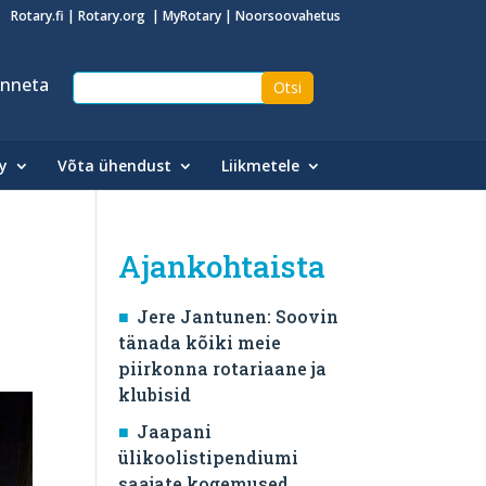
Rotary.fi
|
Rotary.org
|
MyRotary
|
Noorsoovahetus
nneta
y
Võta ühendust
Liikmetele
Ajankohtaista
Jere Jantunen: Soovin
tänada kõiki meie
piirkonna rotariaane ja
klubisid
Jaapani
ülikoolistipendiumi
saajate kogemused