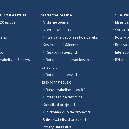
 1420 esitlus
Mida me teeme
Tule ka
20 esitlus
Mida me teeme
Minu lug
Noorsoovahetus
Soovid l
erid
Tule vahetusõpilase hostpereks
Rotary p
Keskkond ja Läänemeri
Rotaract
oon
Keskkonna seisund
Interact
ahelisest Rotaryst
Rotariaanid jälgivad keskkonna
RYLA
seisundit
Rotariaanid teevad
keskkonnategusid
Rahvusvaheline koostöö
Rotariaanide testimine
Kohalikud projektid
Piirkonna klubide projektid
Rahvusvahelised projektid
Rotary Sihtasutus