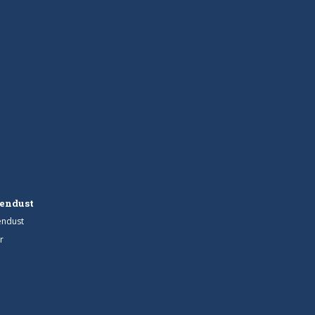
endust
endust
r