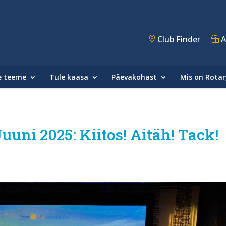
Club Finder
A
e teeme
Tule kaasa
Päevakohast
Mis on Rotar
uuni 2025: Kiitos! Aitäh! Tack!