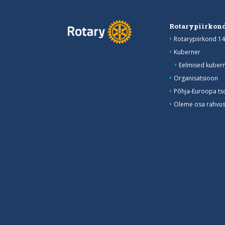
Rotarypiirkond
Rotarypiirkond 14
Kuberner
Eelmised kubern
Organisatsioon
Põhja-Euroopa ts
Oleme osa rahvusv