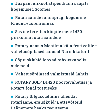
Jaapani ülikoolistipendiumi saajate
kogemused Soomes
Rotariaanide rannaprügi kogumine
Kruunuvuorenrannas
Suvine tervitus kõigile meie 1420.
piirkonna rotariaanidele
Rotary naasis Maailma küla festivalile –
vahetusõpilased särasid Narinkkatoril
Sõprusklubid loovad rahvusvahelisi
sidemeid
Vahetusõpilased valmistusid Lahtis
ROTARYGOLF D1420 noortevahetuse ja
Rotary fondi toetuseks
Rotary Silgusõudmine ühendab
rotariaane, eraisikuid ja ettevõtteid
Läänemere heaks tegutsema