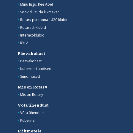
Minu lugu: Kee Abel
Soovid liituda liikmeks?
Rotary piirkonna 1420 klubid
Rotaract-klubid
Interact-klubid
RYLA
Päevakohast
Päevakohast
Kuberneri uudised
Sündmused
Mis on Rotary
Mis on Rotary
Võta ühendust
Võta ühendust
Kuberner
Liikmetele