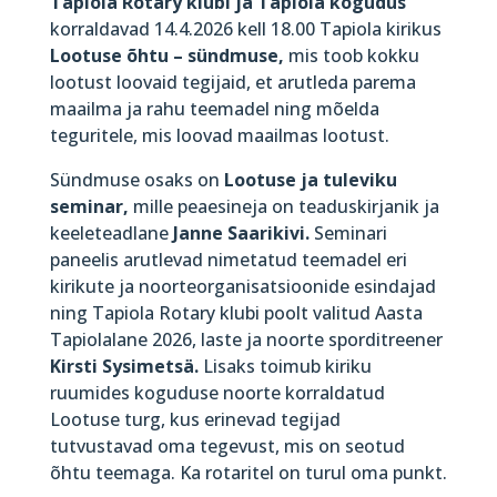
Tapiola Rotary klubi ja Tapiola kogudus
korraldavad 14.4.2026 kell 18.00 Tapiola kirikus
Lootuse õhtu – sündmuse,
mis toob kokku
lootust loovaid tegijaid, et arutleda parema
maailma ja rahu teemadel ning mõelda
teguritele, mis loovad maailmas lootust.
Sündmuse osaks on
Lootuse ja tuleviku
seminar,
mille peaesineja on teaduskirjanik ja
keeleteadlane
Janne Saarikivi.
Seminari
paneelis arutlevad nimetatud teemadel eri
kirikute ja noorteorganisatsioonide esindajad
ning Tapiola Rotary klubi poolt valitud Aasta
Tapiolalane 2026, laste ja noorte sporditreener
Kirsti Sysimetsä.
Lisaks toimub kiriku
ruumides koguduse noorte korraldatud
Lootuse turg, kus erinevad tegijad
tutvustavad oma tegevust, mis on seotud
õhtu teemaga. Ka rotaritel on turul oma punkt.