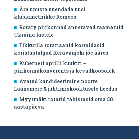
Ära unusta uuendada uusi
klubiametnikke Romeos!
Rotary piirkonnad annetavad raamatuid
Ukraina lastele
Tikkurila rotariaanid korraldasid
koristustalgud Keravanjoki jõe ääres
Kuberneri aprilli kuukiri –
piirkonnakonverents ja kevadkoosolek
Avatud kandideerimine noorte
Läänemere & juhtimiskoolitusele Leedus
Myyrmäki rotarid tähistasid oma 50.
aastapäeva