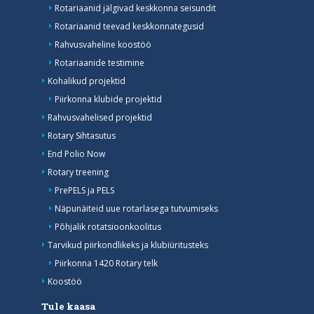
Rotariaanid jälgivad keskkonna seisundit
Rotariaanid teevad keskkonnategusid
Rahvusvaheline koostöö
Rotariaanide testimine
Kohalikud projektid
Piirkonna klubide projektid
Rahvusvahelised projektid
Rotary Sihtasutus
End Polio Now
Rotary treening
PrePELS ja PELS
Näpunäiteid uue rotarlasega tutvumiseks
Põhjalik rotatsioonkoolitus
Tarvikud piirkondlikeks ja klubiüritusteks
Piirkonna 1420 Rotary telk
Koostöö
Tule kaasa