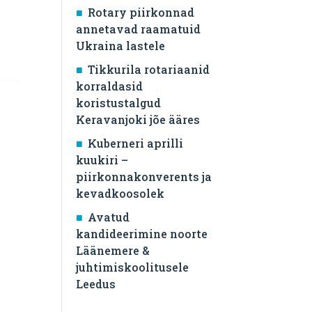
Rotary piirkonnad
annetavad raamatuid
Ukraina lastele
Tikkurila rotariaanid
korraldasid
koristustalgud
Keravanjoki jõe ääres
Kuberneri aprilli
kuukiri –
piirkonnakonverents ja
kevadkoosolek
Avatud
kandideerimine noorte
Läänemere &
juhtimiskoolitusele
Leedus