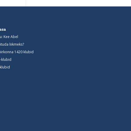
asa
u: Kee Abel
iituda liikmeks?
iirkonna 1420 klubid
-klubid
-klubid