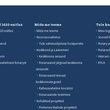
 1420 esitlus
Mida me teeme
Tule ka
20 esitlus
Mida me teeme
Minu lug
Noorsoovahetus
Soovid l
erid
Tule vahetusõpilase hostpereks
Rotary p
Keskkond ja Läänemeri
Rotaract
oon
Keskkonna seisund
Interact
ahelisest Rotaryst
Rotariaanid jälgivad keskkonna
RYLA
seisundit
Rotariaanid teevad
keskkonnategusid
Rahvusvaheline koostöö
Rotariaanide testimine
Kohalikud projektid
Piirkonna klubide projektid