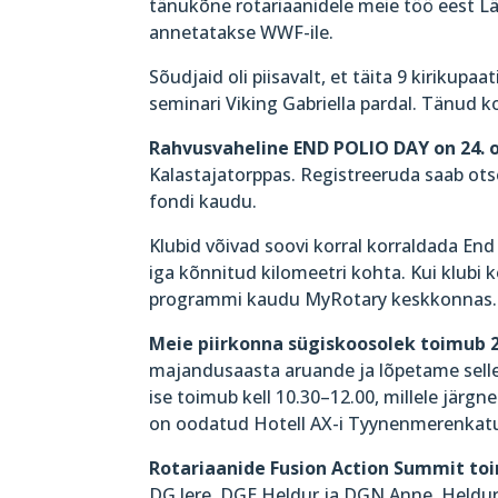
tänukõne rotariaanidele meie töö eest 
annetatakse WWF-ile.
Sõudjaid oli piisavalt, et täita 9 kirikup
seminari Viking Gabriella pardal. Tänud k
Rahvusvaheline END POLIO DAY on 24. o
Kalastajatorppas. Registreeruda saab ots
fondi kaudu.
Klubid võivad soovi korral korraldada En
iga kõnnitud kilomeetri kohta. Kui klubi 
programmi kaudu MyRotary keskkonnas.
Meie piirkonna sügiskoosolek toimub 2
majandusaasta aruande ja lõpetame selle. 
ise toimub kell 10.30–12.00, millele järg
on oodatud Hotell AX-i Tyynenmerenkatu
Rotariaanide Fusion Action Summit toi
DG Jere, DGE Heldur ja DGN Anne. Heldur 