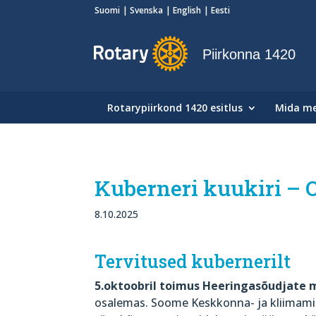
Suomi
Svenska
English
Eesti
Piirkonna 1420
Rotarypiirkond 1420 esitlus
Mida m
Kuberneri kuukiri – O
8.10.2025
Tervitused kubernerilt
5.oktoobril toimus Heeringasõudjate 
osalemas. Soome Keskkonna- ja kliimaminis