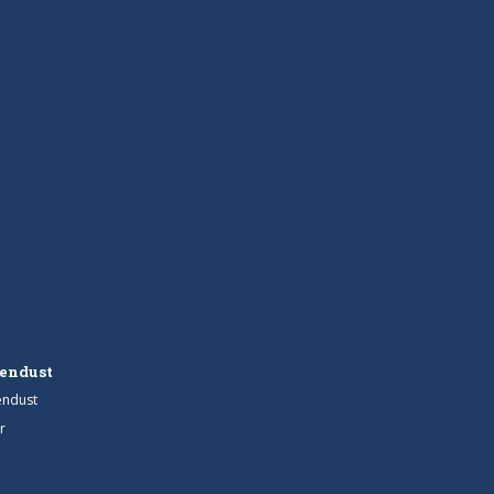
endust
endust
r