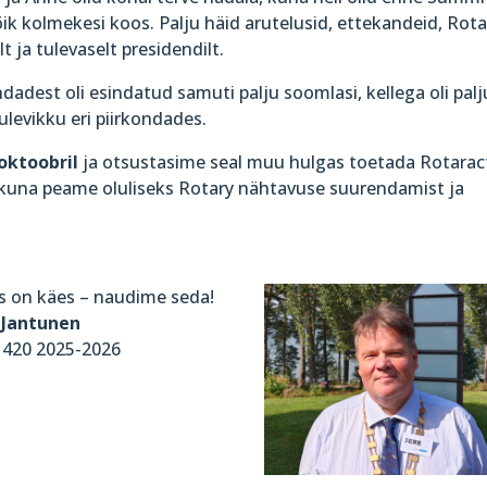
ik kolmekesi koos. Palju häid arutelusid, ettekandeid, Rota
t ja tulevaselt presidendilt.
ondadest oli esindatud samuti palju soomlasi, kellega oli palj
ulevikku eri piirkondades.
oktoobril
ja otsustasime seal muu hulgas toetada Rotarac
, kuna peame oluliseks Rotary nähtavuse suurendamist ja
s on käes – naudime seda!
 Jantunen
420 2025-2026