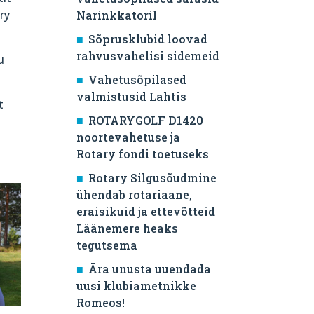
ry
Narinkkatoril
Sõprusklubid loovad
rahvusvahelisi sidemeid
u
Vahetusõpilased
valmistusid Lahtis
t
ROTARYGOLF D1420
noortevahetuse ja
Rotary fondi toetuseks
Rotary Silgusõudmine
ühendab rotariaane,
eraisikuid ja ettevõtteid
Läänemere heaks
tegutsema
Ära unusta uuendada
uusi klubiametnikke
Romeos!