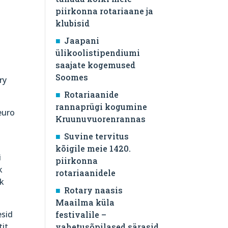
piirkonna rotariaane ja
klubisid
Jaapani
ülikoolistipendiumi
saajate kogemused
Soomes
ry
Rotariaanide
rannaprügi kogumine
euro
Kruunuvuorenrannas
Suvine tervitus
kõigile meie 1420.
i
piirkonna
k
rotariaanidele
ik
Rotary naasis
Maailma küla
esid
festivalile –
tit
vahetusõpilased särasid