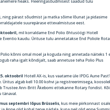
Läänemere heaks. Heeringasõudmisest saadud tulu
aati, ning pärast sõudmist ja matka sõime lõunat ja pidasime
orraldajatele suurepärase ettevalmistuse eest.
ktoobril,
mil korraldame End Polio õhtusöögi Hotell
e Eventio kaudu. Ürituse tulu annetatakse End Poliole Rota
d Polio kõnni omal moel ja koguda ning annetada näiteks 1 
kogub raha igalt kõndijalt, saab annetuse teha Polio Plus
5. oktoobril
Hotell AX-is, kus vaatame üle IPDG Aune Past’
Üritus algab kell 10.00 kohvi ja registreerimisega, koosole
neb Trustee Ann-Britt Åkebomi ettekanne Rotary fondist. Kõ
 tänaval.
mus septembri lõpus Brüsselis
, kus meie piirkonnast osal
ja Anne olid kohal terve nädala, kuna neil olid enne Summi