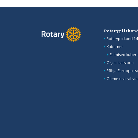
Rotarypiirkond
Rotarypiirkond 14
Kuberner
Eelmised kubern
Organisatsioon
Põhja-Euroopa ts
Oleme osa rahvusv