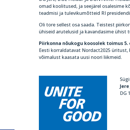
omad koolitused, ja seejärel osalesime kõ
teadmisi ja tulevikumõtteid RI presidendil
Oli tore sellest osa saada. Teistest piirk
ühiseid arutelusid ja kavandasime ühist t
Piirkonna nõukogu koosolek toimus 5. 
Eesti korraldatavat Nordact2025 üritust
võimalust kaasata uusi noori liikmeid.
Sügi
Jere
DG 1