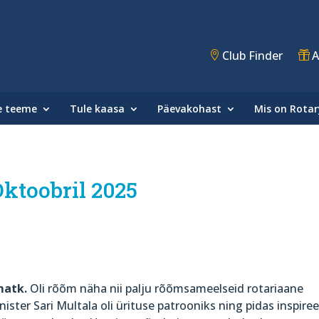
Club Finder
A
e teeme
Tule kaasa
Päevakohast
Mis on Rotar
ktoobril 2025
matk.
Oli rõõm näha nii palju rõõmsameelseid rotariaane
ter Sari Multala oli ürituse patrooniks ning pidas inspiree