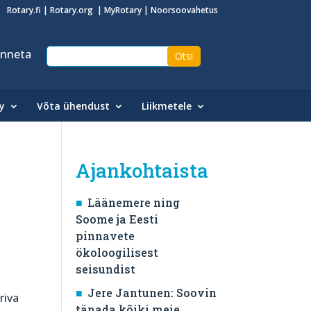
Rotary.fi
|
Rotary.org
|
MyRotary
|
Noorsoovahetus
nneta
y
Võta ühendust
Liikmetele
Ajankohtaista
Läänemere ning
Soome ja Eesti
pinnavete
ökoloogilisest
seisundist
Jere Jantunen: Soovin
riva
tänada kõiki meie