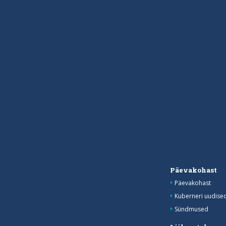
Päevakohast
Päevakohast
Kuberneri uudise
Sündmused