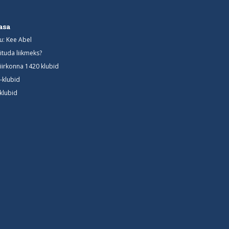
asa
u: Kee Abel
iituda liikmeks?
iirkonna 1420 klubid
-klubid
-klubid