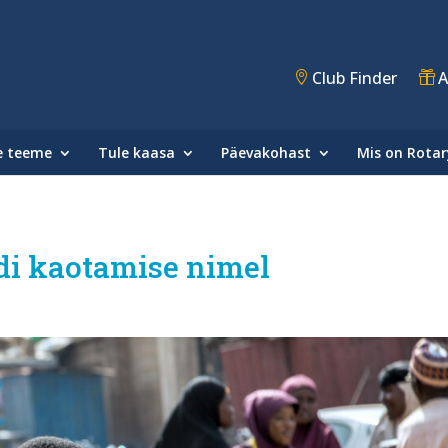
Club Finder
A
e teeme
Tule kaasa
Päevakohast
Mis on Rotar
di kaotamise nimel