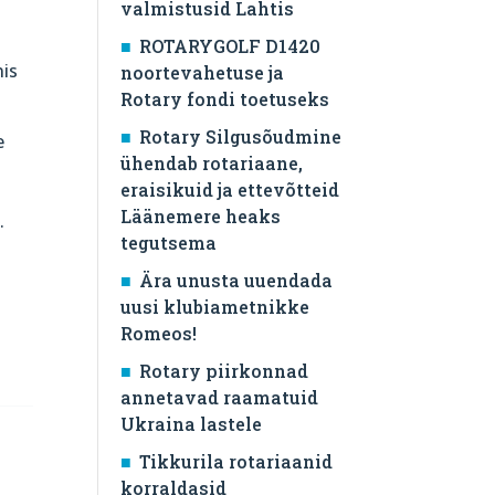
valmistusid Lahtis
ROTARYGOLF D1420
nis
noortevahetuse ja
Rotary fondi toetuseks
Rotary Silgusõudmine
e
ühendab rotariaane,
eraisikuid ja ettevõtteid
Läänemere heaks
.
tegutsema
Ära unusta uuendada
uusi klubiametnikke
Romeos!
Rotary piirkonnad
annetavad raamatuid
Ukraina lastele
Tikkurila rotariaanid
korraldasid