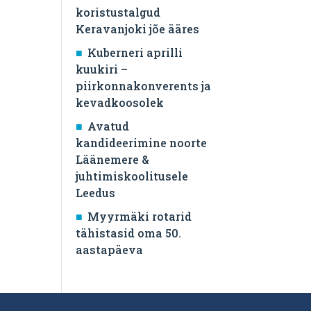
koristustalgud
Keravanjoki jõe ääres
Kuberneri aprilli
kuukiri –
piirkonnakonverents ja
kevadkoosolek
Avatud
kandideerimine noorte
Läänemere &
juhtimiskoolitusele
Leedus
Myyrmäki rotarid
tähistasid oma 50.
aastapäeva