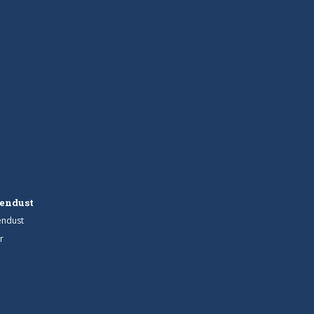
endust
endust
r