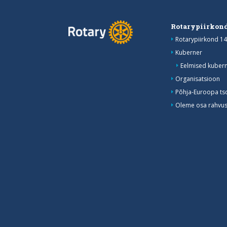
Rotarypiirkond
Rotarypiirkond 14
Kuberner
Eelmised kubern
Organisatsioon
Põhja-Euroopa ts
Oleme osa rahvusv