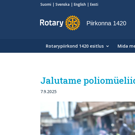
Suomi
Svenska
English
Eesti
Piirkonna 1420
Rotarypiirkond 1420 esitlus
Mida m
Jalutame poliomüelii
7.9.2025