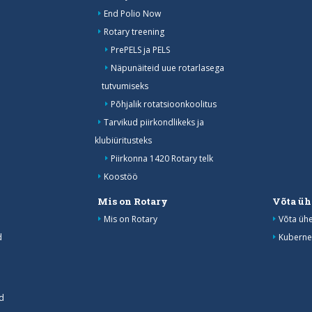
End Polio Now
Rotary treening
PrePELS ja PELS
Näpunäiteid uue rotarlasega
tutvumiseks
Põhjalik rotatsioonkoolitus
Tarvikud piirkondlikeks ja
klubiüritusteks
Piirkonna 1420 Rotary telk
Koostöö
Mis on Rotary
Võta üh
Mis on Rotary
Võta üh
d
Kuberne
d