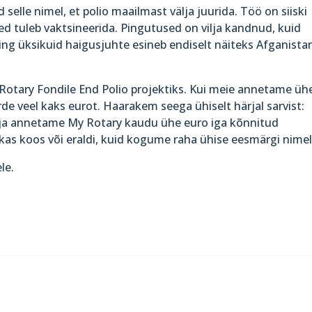
elle nimel, et polio maailmast välja juurida. Töö on siiski
ed tuleb vaktsineerida. Pingutused on vilja kandnud, kuid
ing üksikuid haigusjuhte esineb endiselt näiteks Afganista
Rotary Fondile End Polio projektiks. Kui meie annetame üh
urde veel kaks eurot. Haarakem seega ühiselt härjal sarvist:
al ja annetame My Rotary kaudu ühe euro iga kõnnitud
kas koos või eraldi, kuid kogume raha ühise eesmärgi nimel
le.