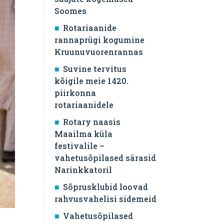
Soomes
Rotariaanide
rannaprügi kogumine
Kruunuvuorenrannas
Suvine tervitus
kõigile meie 1420.
piirkonna
rotariaanidele
Rotary naasis
Maailma küla
festivalile –
vahetusõpilased särasid
Narinkkatoril
Sõprusklubid loovad
rahvusvahelisi sidemeid
Vahetusõpilased