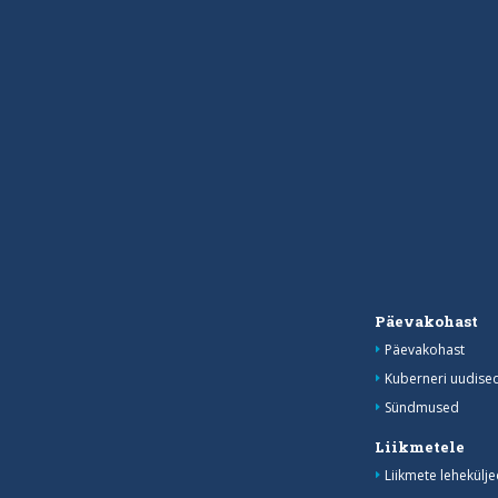
Päevakohast
Päevakohast
Kuberneri uudise
Sündmused
Liikmetele
Liikmete lehekülje