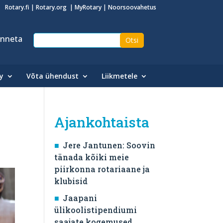
Rotary.fi
|
Rotary.org
|
MyRotary
|
Noorsoovahetus
nneta
y
Võta ühendust
Liikmetele
Ajankohtaista
Jere Jantunen: Soovin
tänada kõiki meie
piirkonna rotariaane ja
klubisid
Jaapani
ülikoolistipendiumi
saajate kogemused