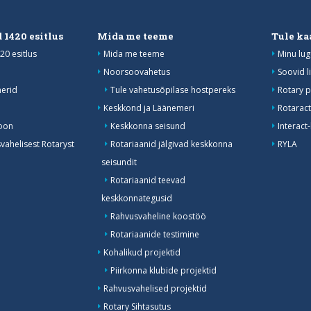
 1420 esitlus
Mida me teeme
Tule ka
20 esitlus
Mida me teeme
Minu lug
Noorsoovahetus
Soovid l
erid
Tule vahetusõpilase hostpereks
Rotary p
Keskkond ja Läänemeri
Rotaract
oon
Keskkonna seisund
Interact
ahelisest Rotaryst
Rotariaanid jälgivad keskkonna
RYLA
seisundit
Rotariaanid teevad
keskkonnategusid
Rahvusvaheline koostöö
Rotariaanide testimine
Kohalikud projektid
Piirkonna klubide projektid
Rahvusvahelised projektid
Rotary Sihtasutus