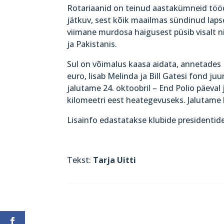
Rotariaanid on teinud aastakümneid tööd s
jätkuv, sest kõik maailmas sündinud laps
viimane murdosa haigusest püsib visalt n
ja Pakistanis.
Sul on võimalus kaasa aidata, annetades 
euro, lisab Melinda ja Bill Gatesi fond ju
jalutame 24. oktoobril – End Polio päev
kilomeetri eest heategevuseks. Jalutame 
Lisainfo edastatakse klubide presidentide
Tekst:
Tarja Uitti