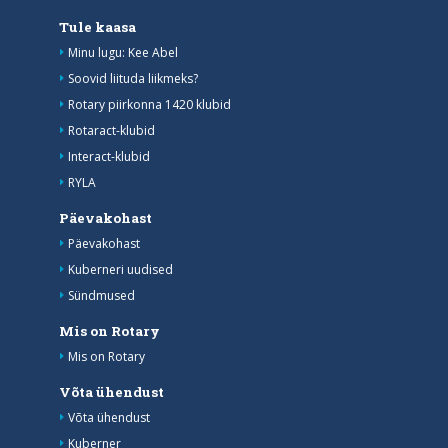
Tule kaasa
Minu lugu: Kee Abel
Soovid liituda liikmeks?
Rotary piirkonna 1420 klubid
Rotaract-klubid
Interact-klubid
RYLA
Päevakohast
Päevakohast
Kuberneri uudised
Sündmused
Mis on Rotary
Mis on Rotary
Võta ühendust
Võta ühendust
Kuberner