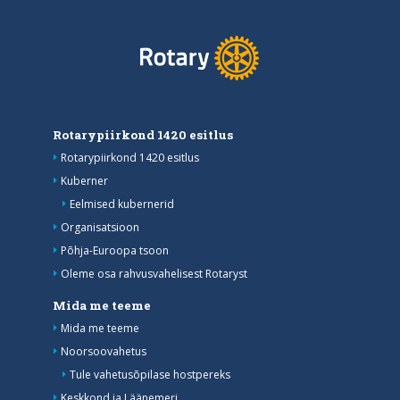
Rotarypiirkond 1420 esitlus
Rotarypiirkond 1420 esitlus
Kuberner
Eelmised kubernerid
Organisatsioon
Põhja-Euroopa tsoon
Oleme osa rahvusvahelisest Rotaryst
Mida me teeme
Mida me teeme
Noorsoovahetus
Tule vahetusõpilase hostpereks
Keskkond ja Läänemeri