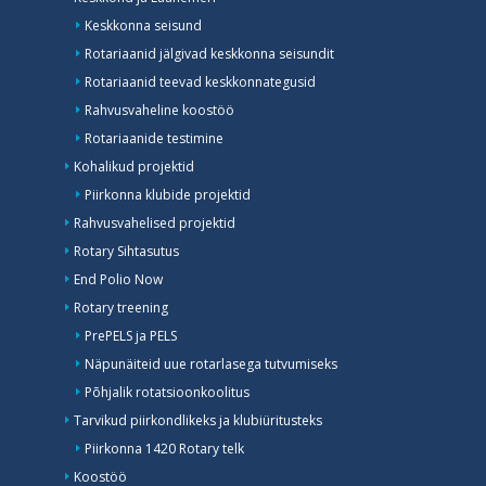
Keskkonna seisund
Rotariaanid jälgivad keskkonna seisundit
Rotariaanid teevad keskkonnategusid
Rahvusvaheline koostöö
Rotariaanide testimine
Kohalikud projektid
Piirkonna klubide projektid
Rahvusvahelised projektid
Rotary Sihtasutus
End Polio Now
Rotary treening
PrePELS ja PELS
Näpunäiteid uue rotarlasega tutvumiseks
Põhjalik rotatsioonkoolitus
Tarvikud piirkondlikeks ja klubiüritusteks
Piirkonna 1420 Rotary telk
Koostöö