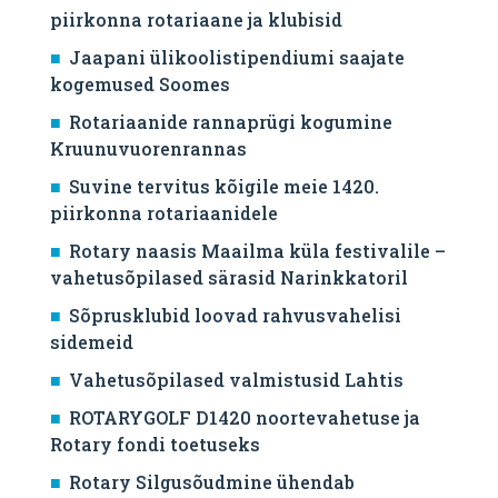
piirkonna rotariaane ja klubisid
Jaapani ülikoolistipendiumi saajate
kogemused Soomes
Rotariaanide rannaprügi kogumine
Kruunuvuorenrannas
Suvine tervitus kõigile meie 1420.
piirkonna rotariaanidele
Rotary naasis Maailma küla festivalile –
vahetusõpilased särasid Narinkkatoril
Sõprusklubid loovad rahvusvahelisi
sidemeid
Vahetusõpilased valmistusid Lahtis
ROTARYGOLF D1420 noortevahetuse ja
Rotary fondi toetuseks
Rotary Silgusõudmine ühendab