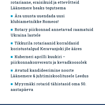
rotariaane, eraisikuid ja ettevõtteid
Läänemere heaks tegutsema
Ära unusta uuendada uusi
klubiametnikke Romeos!
Rotary piirkonnad annetavad raamatuid
Ukraina lastele
Tikkurila rotariaanid korraldasid
koristustalgud Keravanjoki jõe ääres
Kuberneri aprilli kuukiri –
piirkonnakonverents ja kevadkoosolek
Avatud kandideerimine noorte
Läänemere & juhtimiskoolitusele Leedus
Myyrmäki rotarid tähistasid oma 50.
aastapäeva