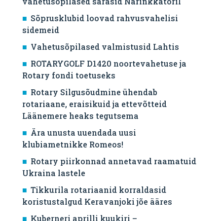
vahetusõpilased särasid Narinkkatoril
Sõprusklubid loovad rahvusvahelisi
sidemeid
Vahetusõpilased valmistusid Lahtis
ROTARYGOLF D1420 noortevahetuse ja
Rotary fondi toetuseks
Rotary Silgusõudmine ühendab
rotariaane, eraisikuid ja ettevõtteid
Läänemere heaks tegutsema
Ära unusta uuendada uusi
klubiametnikke Romeos!
Rotary piirkonnad annetavad raamatuid
Ukraina lastele
Tikkurila rotariaanid korraldasid
koristustalgud Keravanjoki jõe ääres
Kuberneri aprilli kuukiri –