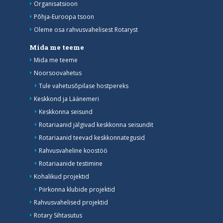
Organisatsioon
Põhja-Euroopa tsoon
Oleme osa rahvusvahelisest Rotaryst
Mida me teeme
Mida me teeme
Noorsoovahetus
Tule vahetusõpilase hostpereks
Keskkond ja Läänemeri
Keskkonna seisund
Rotariaanid jälgivad keskkonna seisundit
Rotariaanid teevad keskkonnategusid
Rahvusvaheline koostöö
Rotariaanide testimine
Kohalikud projektid
Piirkonna klubide projektid
Rahvusvahelised projektid
Rotary Sihtasutus