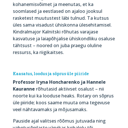
kohanemisvõimet ja meenutas, et ka
soomlased ja eestlased on ajaloo jooksul
rasketest muutustest läbi tulnud. Ta kutsus
üles sama visadust ühiskonna ülesehitamisel.
Kindralmajor Kalnitski rõhutas varajase
kasvatuse ja laiapõhjalise ühiskondliku osaluse
tähtsust – noored on juba praegu oluline
ressurss, ka riigikaitses.
Kaasatus, loodus ja sõprus üle piiride
Professor Iryna Honcharenko ja Hannele
Kauranne
rõhutasid aktiivset osalust – nii
noorte kui ka looduse heaks. Rotary on sõprus
üle piiride; koos saame muuta oma tegevuse
veel nähtavamaks ja mõjusamaks.
Pauside ajal valitses rõõmus jutuvada ning
vahetusõpilaste värvikas kohalolu tõi