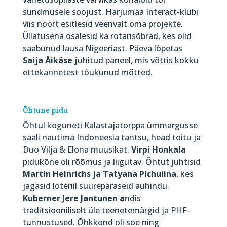
sündmusele soojust. Harjumaa Interact-klubi
viis noort esitlesid veenvalt oma projekte.
Üllatusena osalesid ka rotarisõbrad, kes olid
saabunud lausa Nigeeriast. Päeva lõpetas
Saija Äikäse j
uhitud paneel, mis võttis kokku
ettekannetest tõukunud mõtted.
Õhtune pidu
Õhtul koguneti Kalastajatorppa ümmargusse
saali nautima Indoneesia tantsu, head toitu ja
Duo Vilja & Elona muusikat.
Virpi Honkala
pidukõne oli rõõmus ja liigutav. Õhtut juhtisid
Martin Heinrichs ja Tatyana Pichulina
, kes
jagasid loteriil suurepäraseid auhindu.
Kuberner Jere Jantunen a
ndis
traditsiooniliselt üle teenetemärgid ja PHF-
tunnustused. Õhkkond oli soe ning