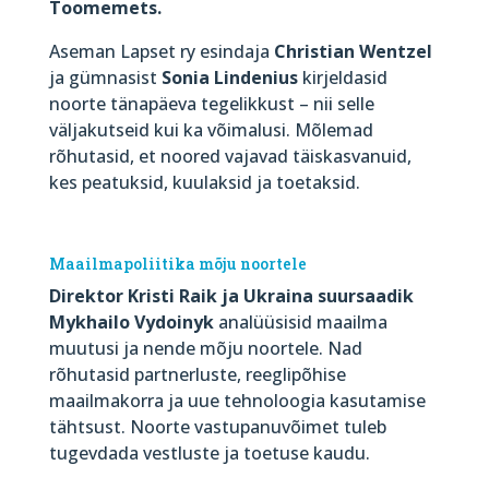
Toomemets.
Aseman Lapset ry esindaja
Christian Wentzel
ja gümnasist
Sonia Lindenius
kirjeldasid
noorte tänapäeva tegelikkust – nii selle
väljakutseid kui ka võimalusi. Mõlemad
rõhutasid, et noored vajavad täiskasvanuid,
kes peatuksid, kuulaksid ja toetaksid.
Maailmapoliitika mõju noortele
Direktor Kristi Raik ja Ukraina suursaadik
Mykhailo Vydoinyk
analüüsisid maailma
muutusi ja nende mõju noortele. Nad
rõhutasid partnerluste, reeglipõhise
maailmakorra ja uue tehnoloogia kasutamise
tähtsust. Noorte vastupanuvõimet tuleb
tugevdada vestluste ja toetuse kaudu.