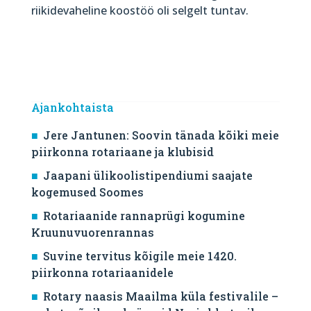
riikidevaheline koostöö oli selgelt tuntav.
Ajankohtaista
Jere Jantunen: Soovin tänada kõiki meie
piirkonna rotariaane ja klubisid
Jaapani ülikoolistipendiumi saajate
kogemused Soomes
Rotariaanide rannaprügi kogumine
Kruunuvuorenrannas
Suvine tervitus kõigile meie 1420.
piirkonna rotariaanidele
Rotary naasis Maailma küla festivalile –