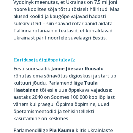
Vydoinyk meenutas, et Ukrainas on 7,5 miljoni
noore koolitee sõja tõttu tõsiselt häiritud. Maa
alused koolid ja kaugõpe vajavad hädasti
sülearvuteid – siin saavad rotariaanid aidata.
Tallinna rotariaanid teatasid, et korraldavad
Ukrainast pärit noortele suvelaagri Eestis.
Hariduse ja digiõppe tulevik
Eesti suursaadik
Janne Jöesaar Ruusalu
r
õhutas oma sõnavõtus digioskusi ja start up
kultuuri jõudu. Parlamendiliige
Tuula
Haatainen
tõi esile uue õppekava vajaduse:
aastaks 2040 on Soomes 100 000 kooliõpilast
vähem kui praegu. Õppima õppimine, uued
õpetamismeetodid ja tehisintellekti
kasutamine on keskmes.
Parlamendiliige
Pia Kauma
kiitis ukrainlaste