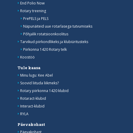
End Polio Now
Rotary treening
PrePELS ja PELS
Näpunäiteid uue rotarlasega tutvumiseks
Põhjalik rotatsioonkoolitus
Tarvikud piirkondlikeks ja klubiüritusteks
Piirkonna 1420 Rotary telk
Koostöö
Tule kaasa
Minu lugu: Kee Abel
Soovid liituda liikmeks?
Rotary piirkonna 1420 klubid
Rotaract-klubid
Interact-klubid
RYLA
Päevakohast
Päevakohast