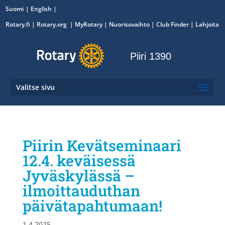
Suomi
English
Rotary.fi
|
Rotary.org
|
MyRotary
|
Nuorisovaihto
| Club Finder
| Lahjoita
Piiri 1390
Valitse sivu
Piirin Kevätseminaari
12.4. keväisessä
Jyväskylässä –
ilmoittauduthan
päivätapahtumaan!
1.4.2025