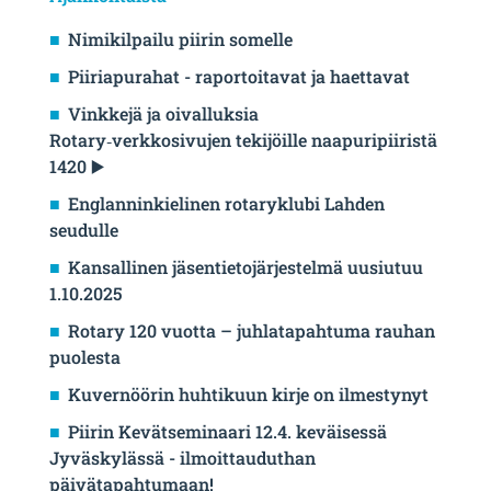
Nimikilpailu piirin somelle
Piiriapurahat - raportoitavat ja haettavat
Vinkkejä ja oivalluksia
Rotary‑verkkosivujen tekijöille naapuripiiristä
1420 ▶️
Englanninkielinen rotaryklubi Lahden
seudulle
Kansallinen jäsentietojärjestelmä uusiutuu
1.10.2025
Rotary 120 vuotta – juhlatapahtuma rauhan
puolesta
Kuvernöörin huhtikuun kirje on ilmestynyt
Piirin Kevätseminaari 12.4. keväisessä
Jyväskylässä - ilmoittauduthan
päivätapahtumaan!